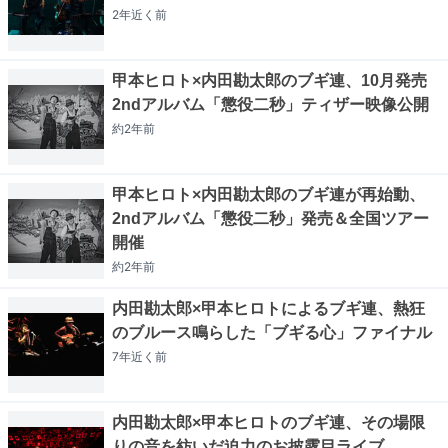
2年近く
前
甲本ヒロト×内田勘太郎のブギ連、10月発売
2ndアルバム「懲役二秒」ティザー映像公開
約2年
前
甲本ヒロト×内田勘太郎のブギ連が再始動、
2ndアルバム「懲役二秒」発売＆全国ツアー
開催
約2年
前
内田勘太郎×甲本ヒロトによるブギ連、熱狂
のブルース鳴らした「ブギる心」ファイナル
7年近く
前
内田勘太郎×甲本ヒロトのブギ連、その場限
りの音を紡いだ迫力のお披露目ライブ