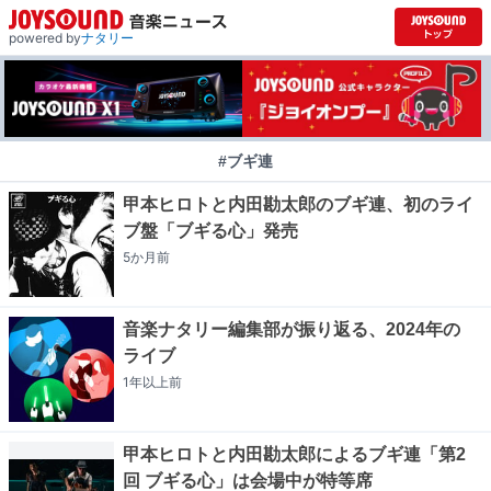
powered by
ナタリー
#ブギ連
甲本ヒロトと内田勘太郎のブギ連、初のライ
ブ盤「ブギる心」発売
5か月
前
音楽ナタリー編集部が振り返る、2024年の
ライブ
1年以上
前
甲本ヒロトと内田勘太郎によるブギ連「第2
回 ブギる心」は会場中が特等席