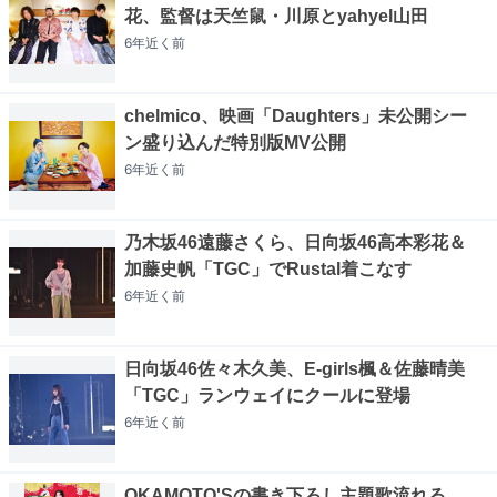
花、監督は天竺鼠・川原とyahyel山田
6年近く
前
chelmico、映画「Daughters」未公開シー
ン盛り込んだ特別版MV公開
6年近く
前
乃木坂46遠藤さくら、日向坂46高本彩花＆
加藤史帆「TGC」でRustal着こなす
6年近く
前
日向坂46佐々木久美、E-girls楓＆佐藤晴美
「TGC」ランウェイにクールに登場
6年近く
前
OKAMOTO'Sの書き下ろし主題歌流れる、