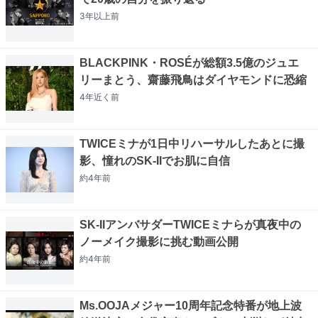
3年以上
前
BLACKPINK・ROSÉが総額3.5億のジュエ
リーまとう、齋藤飛鳥はダイヤモンドに恐縮
4年近く
前
TWICEミナが1日中リハーサルしたあとに撮
影、憧れのSK-IIでお肌に自信
約4年
前
SK-IIアンバサダーTWICEミナらが真夜中の
ノーメイク撮影に挑む動画公開
約4年
前
Ms.OOJAメジャー10周年記念特番が地上波