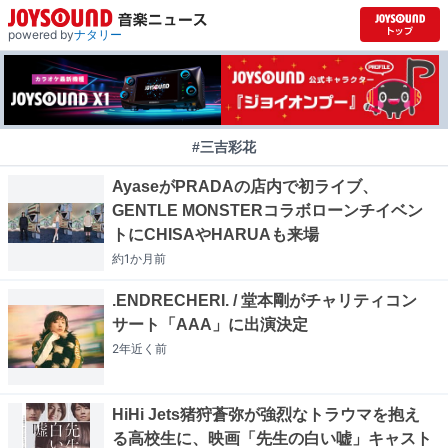
powered by
ナタリー
#三吉彩花
AyaseがPRADAの店内で初ライブ、
GENTLE MONSTERコラボローンチイベン
トにCHISAやHARUAも来場
約1か月
前
.ENDRECHERI. / 堂本剛がチャリティコン
サート「AAA」に出演決定
2年近く
前
HiHi Jets猪狩蒼弥が強烈なトラウマを抱え
る高校生に、映画「先生の白い嘘」キャスト