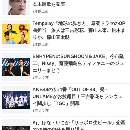
＆主題歌を発表
2年以上
前
Tempalay「地球の歩き方」原案ドラマのOP
曲担当 旅人は三吉彩花、森山未來、松本ま
りか、森山直太朗
2年以上
前
ENHYPENのSUNGHOON＆JAKE、今市隆
二、Nissy、齋藤飛鳥らティファニーのジュ
エリーまとう
3年近く
前
AKB48のサバ番「OUT OF 48」発・
UNLAMEがお披露目！三吉彩花らランウェ
イ闊歩し「TGC」開幕
3年近く
前
Kj、ほな・いこか「サッポロ生ビール」企画
で20歳の自分を振り返る