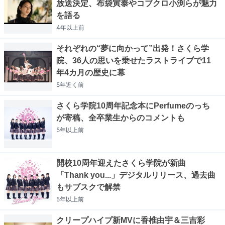
放送決定、布袋寅泰やコブクロ小渕らが魅力
を語る
4年以上
前
それぞれの“夢に向かって”出発！さくら学
院、36人の思いを乗せたラストライブで11
年4カ月の歴史に幕
5年近く
前
さくら学院10周年記念本にPerfumeのっち
が寄稿、全卒業生からのコメントも
5年以上
前
開校10周年迎えたさくら学院が新曲
「Thank you...」デジタルリリース、過去曲
もサブスクで解禁
5年以上
前
クリープハイプ新MVに香椎由宇＆三吉彩