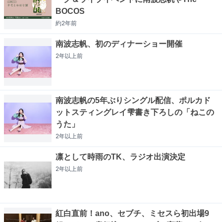
BOCOS
約2年
前
南波志帆、初のディナーショー開催
2年以上
前
南波志帆の5年ぶりシングル配信、ポルカド
ットスティングレイ雫書き下ろしの「ねこの
うた」
2年以上
前
凛として時雨のTK、ラジオ出演決定
2年以上
前
紅白直前！ano、セブチ、ミセスら初出場9