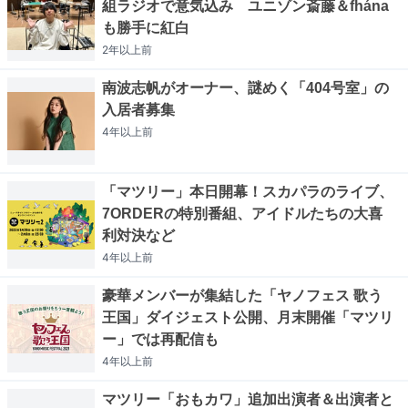
組ラジオで意気込み ユニゾン斎藤＆fhána
も勝手に紅白
2年以上
前
南波志帆がオーナー、謎めく「404号室」の
入居者募集
4年以上
前
「マツリー」本日開幕！スカパラのライブ、
7ORDERの特別番組、アイドルたちの大喜
利対決など
4年以上
前
豪華メンバーが集結した「ヤノフェス 歌う
王国」ダイジェスト公開、月末開催「マツリ
ー」では再配信も
4年以上
前
マツリー「おもカワ」追加出演者＆出演者と