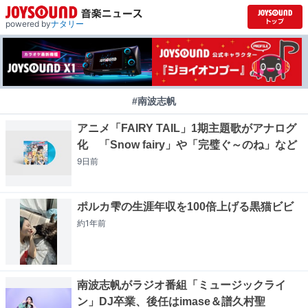
powered by
ナタリー
#南波志帆
アニメ「FAIRY TAIL」1期主題歌がアナログ
化 「Snow fairy」や「完璧ぐ～のね」など
9日
前
ポルカ雫の生涯年収を100倍上げる黒猫ビビ
約1年
前
南波志帆がラジオ番組「ミュージックライ
ン」DJ卒業、後任はimase＆譜久村聖