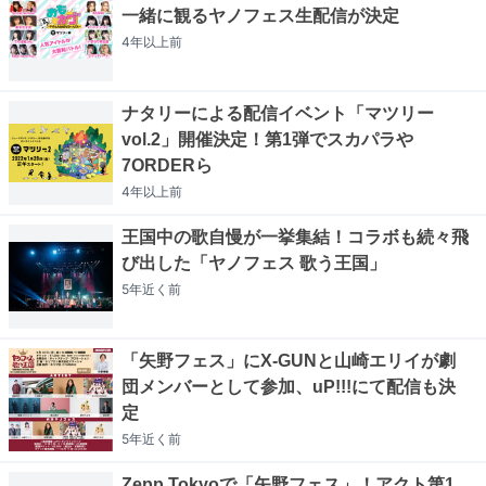
一緒に観るヤノフェス生配信が決定
4年以上
前
ナタリーによる配信イベント「マツリー
vol.2」開催決定！第1弾でスカパラや
7ORDERら
4年以上
前
王国中の歌自慢が一挙集結！コラボも続々飛
び出した「ヤノフェス 歌う王国」
5年近く
前
「矢野フェス」にX-GUNと山崎エリイが劇
団メンバーとして参加、uP!!!にて配信も決
定
5年近く
前
Zepp Tokyoで「矢野フェス」！アクト第1