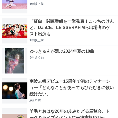
1年以上
前
「紅白」関連番組を一挙発表！こっちのけん
と、Da-iCE、LE SSERAFIMら出場者のゲ
スト出演も
1年以上
前
ゆっきゅんが選ぶ2024年夏の10曲
2年近く
前
南波志帆デビュー15周年で初のディナーシ
ョー「どんなことがあってもひたむきに歌い
続けたい」
約2年
前
羊毛とおはな20年の歩みたどる展覧会、ト
ーク＆ライブイベントに南波志帆やThe