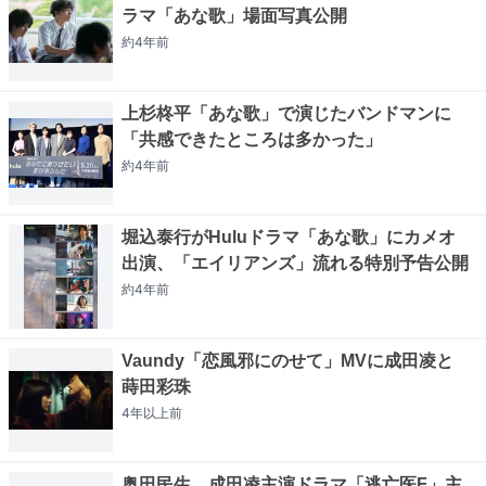
ラマ「あな歌」場面写真公開
約4年
前
上杉柊平「あな歌」で演じたバンドマンに
「共感できたところは多かった」
約4年
前
堀込泰行がHuluドラマ「あな歌」にカメオ
出演、「エイリアンズ」流れる特別予告公開
約4年
前
Vaundy「恋風邪にのせて」MVに成田凌と
蒔田彩珠
4年以上
前
奥田民生、成田凌主演ドラマ「逃亡医F」主