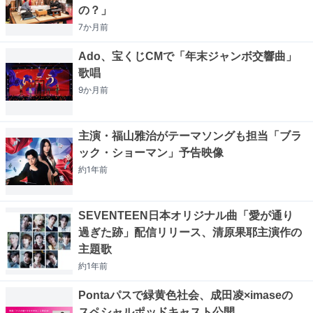
の？」
7か月
前
Ado、宝くじCMで「年末ジャンボ交響曲」
歌唱
9か月
前
主演・福山雅治がテーマソングも担当「ブラ
ック・ショーマン」予告映像
約1年
前
SEVENTEEN日本オリジナル曲「愛が通り
過ぎた跡」配信リリース、清原果耶主演作の
主題歌
約1年
前
Pontaパスで緑黄色社会、成田凌×imaseの
スペシャルポッドキャスト公開