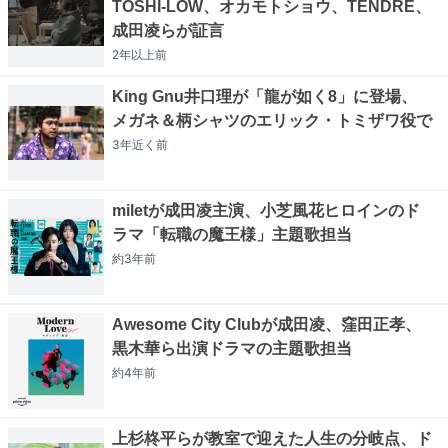
TOSHI-LOW、オカモトショウ、TENDRE、
成田凌らが証言
2年以上
前
King Gnu井口理が「龍が如く8」に登場、
メガネ＆柄シャツのエリック・トミザワ役で
3年近く
前
miletが成田凌主演、小芝風花ヒロインのド
ラマ「転職の魔王様」主題歌担当
約3年
前
Awesome City Clubが成田凌、窪田正孝、
黒木華ら出演ドラマの主題歌担当
約4年
前
上杉柊平らが教室で迎えた人生の分岐点、ド