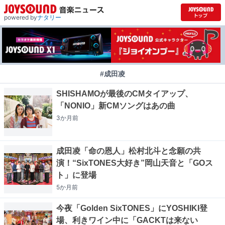
powered by
ナタリー
#成田凌
SHISHAMOが最後のCMタイアップ、
「NONIO」新CMソングはあの曲
3か月
前
成田凌「命の恩人」松村北斗と念願の共
演！“SixTONES大好き”岡山天音と「GOス
ト」に登場
5か月
前
今夜「Golden SixTONES」にYOSHIKI登
場、利きワイン中に「GACKTは来ない