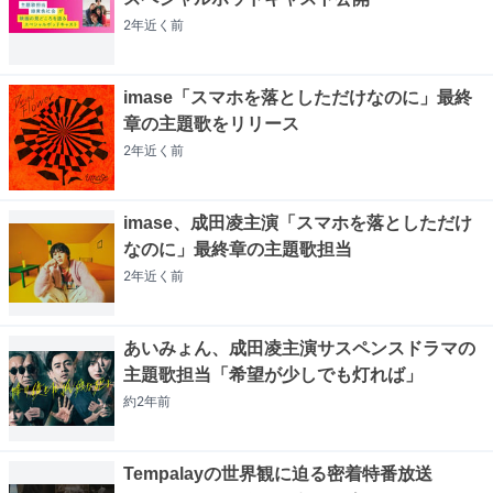
2年近く
前
imase「スマホを落としただけなのに」最終
章の主題歌をリリース
2年近く
前
imase、成田凌主演「スマホを落としただけ
なのに」最終章の主題歌担当
2年近く
前
あいみょん、成田凌主演サスペンスドラマの
主題歌担当「希望が少しでも灯れば」
約2年
前
Tempalayの世界観に迫る密着特番放送