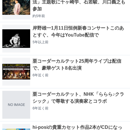
法」主題歌に千ヶ崎学、石若駿、川口義之も
参加
約5年
前
岸野雄一1月11日恒例新春コンサートこのあ
とすぐ、今年はYouTube配信で
5年以上
前
栗コーダーカルテット25周年ライブは配信
で、豪華ゲスト8名出演
6年近く
前
栗コーダーカルテット、NHK「ららら♪クラ
シック」で尊敬する演奏家とコラボ
NO IMAGE
6年近く
前
hi-posiの貴重カセット作品2本がCDになっ