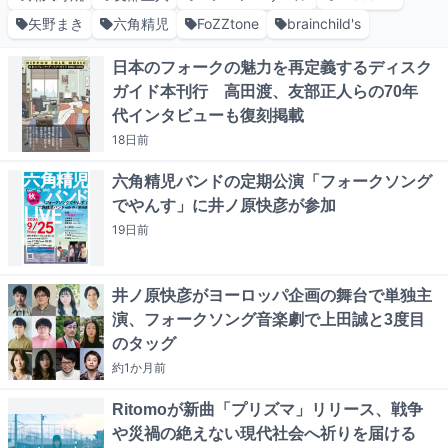
矢野まき
六角精児
FoZZtone
brainchild's
日本のフォークの魅力を再定義するディスク
ガイド本刊行 高田渡、友部正人らの70年
代インタビューも復刻掲載
18日
前
六角精児バンドの定期公演「フォークソング
でやんす」に井ノ原快彦が参加
19日
前
井ノ原快彦がヨーロッパ企画の舞台で単独主
演、フォークソング音楽劇で上田誠と3度目
のタッグ
約1か月
前
Ritomoが新曲「プリズマ」リリース、戦争
や災禍の絶えない現代社会へ祈りを届ける