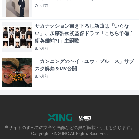
7か月
前
サカナクション書き下ろし新曲は「いらな
い」、加藤浩次初監督ドラマ「こちら予備自
衛英雄補?!」主題歌
8か月
前
「カンニングのヘイ・ユウ・ブルース」サブ
スク解禁＆MV公開
8か月
前
当サイトのすべての文章や画像などの無断転載・引用を禁じます。
Copyright XING INC.All Rights Reserved.