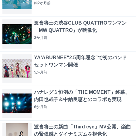
約2か月
前
渡會将士の渋谷CLUB QUATTROワンマン
「MW QUATTRO」が映像化
3か月
前
YA'ABURNEE“2.5周年忌念”で初のバンド
セットワンマン開催
5か月
前
ハナレグミ恒例の「THE MOMENT」終幕、
内田也哉子＆中納良恵とのコラボも実現
6か月
前
渡會将士の新曲「Third eye」MV公開、楽曲
の緊張感とダイナミズムを視覚化