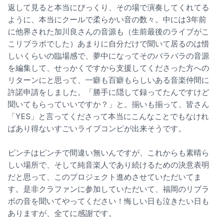
返して見ると本当にびっくり、その場で演奏してくれてる
ように、本当にクールで柔らかい音の数々。中には3年前
に他界された加川良さんの音源も（生前最後のライブがこ
こリブラボでした）あまりに自分だけで聞いて居るのは惜
しいくらいの臨場感で、夢中になってそのバラバラの音源
を編集して、せっかくですから支援してくださった方への
リターンにと思って、一癖も百癖もらしいある音楽仲間に
許諾申請をしました。「勝手に隠して録ってたんですけど
聞いてもらっていいですか？」と。揃いも揃って、皆さん
「YES」と言ってくださって本当にこんなことでもなけれ
ばあり得ないすごいライブコンピが出来そうです。
ピンチはピンチで間違い無いんですが、これからも素晴ら
しい場所で、そして純音楽人であり続けるための決意表明
だと思って、このプロジェクト進めさせていただいてま
す。是非クラファンに参加していただいて、福岡のリブラ
ボの音を聞いてやってください！悔しい日も泣きたい日も
ありますが、全てに感謝です。