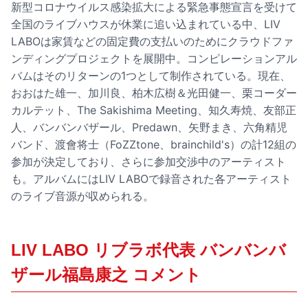
新型コロナウイルス感染拡大による緊急事態宣言を受けて
全国のライブハウスが休業に追い込まれている中、LIV
LABOは家賃などの固定費の支払いのためにクラウドファ
ンディングプロジェクトを展開中。コンピレーションアル
バムはそのリターンの1つとして制作されている。現在、
おおはた雄一、加川良、柏木広樹＆光田健一、栗コーダー
カルテット、The Sakishima Meeting、知久寿焼、友部正
人、バンバンバザール、Predawn、矢野まき、六角精児
バンド、渡會将士（FoZZtone、brainchild's）の計12組の
参加が決定しており、さらに参加交渉中のアーティスト
も。アルバムにはLIV LABOで録音された各アーティスト
のライブ音源が収められる。
LIV LABO リブラボ代表 バンバンバ
ザール福島康之 コメント