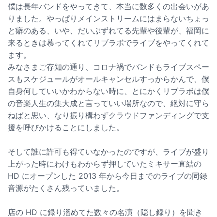
僕は長年バンドをやってきて、本当に数多くの出会いがあ
りました。やっぱりメインストリームにはまらないちょっ
と癖のある、いや、だいぶずれてる先輩や後輩が、福岡に
来るときは慕ってくれてリブラボでライブをやってくれて
ます。
みなさまご存知の通り、コロナ禍でバンドもライブスペー
スもスケジュールがオールキャンセルすっからかんで、僕
自身何していいかわからない時に、とにかくリブラボは僕
の音楽人生の集大成と言っていい場所なので、絶対に守ら
ねばと思い、なり振り構わずクラウドファンディングで支
援を呼びかけることにしました。
そして誰に許可も得ていなかったのですが、ライブが盛り
上がった時にわけもわからず押していたミキサー直結の
HD にオープンした 2013 年から今日までのライブの同録
音源がたくさん残っていました。
店の HD に録り溜めてた数々の名演（隠し録り）を聞き