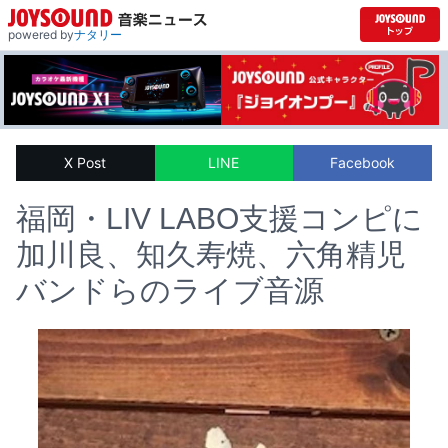
powered by
ナタリー
X Post
LINE
Facebook
福岡・LIV LABO支援コンピに
加川良、知久寿焼、六角精児
バンドらのライブ音源