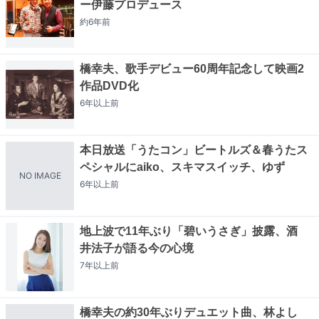
ー伊藤プロデュース
約6年
前
橋幸夫、歌手デビュー60周年記念して映画2
作品DVD化
6年以上
前
本日放送「うたコン」ビートルズ＆春うたス
ペシャルにaiko、スキマスイッチ、ゆず
NO IMAGE
6年以上
前
地上波で11年ぶり「碧いうさぎ」披露、酒
井法子が語る今の心境
7年以上
前
橋幸夫の約30年ぶりデュエット曲、林よし