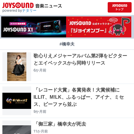
powered by
ナタリー
#橋幸夫
歌心りえメジャーアルバム第2弾をビクター
とエイベックスから同時リリース
6か月
前
「レコード大賞」各賞発表！大賞候補に
ILLIT、M!LK、ふるっぱー、アイナ、ミセ
ス、ビーファら並ぶ
9か月
前
「御三家」橋幸夫が死去
11か月
前