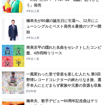
う」発売
4年以上
前
橋幸夫が80歳の誕生日に引退へ、12月にニ
ューシングルとベスト発売＆最後のツアー開
始
4年以上
前
筒美京平の隠れた名曲をセレクトしたコンピ
盤、4作同時リリース
5年近く
前
一風変わった形で音楽を楽しむ人たち 第3回
野球レコードコレクターの終わりなき旅、選
手本人にとどまらず家族や元妻の音源も収集
約5年
前
橋幸夫、歌手デビュー60周年記念曲はテリ