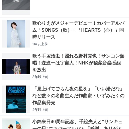
歌心りえがメジャーデビュー！カバーアルバ
ム「SONGS（歌）」「HEARTS（心）」同
時リリース
1年以上
前
歌う手塚治虫！照れる野村克也！サンコン熱
唱！森進一は宇宙人！NHKが秘蔵音楽番組
を放出
3年以上
前
「見上げてごらん夜の星を」「いい湯だな」
など数々の名曲生んだ作曲家・いずみたくの
作品集発売
4年以上
前
小錦来日40周年記念、千絵夫人と“サンキュ
ーの日”にカバーアルバム「感謝、ありがと