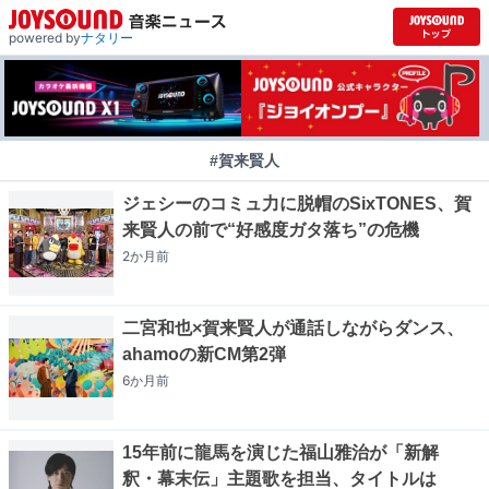
powered by
ナタリー
#賀来賢人
ジェシーのコミュ力に脱帽のSixTONES、賀
来賢人の前で“好感度ガタ落ち”の危機
2か月
前
二宮和也×賀来賢人が通話しながらダンス、
ahamoの新CM第2弾
6か月
前
15年前に龍馬を演じた福山雅治が「新解
釈・幕末伝」主題歌を担当、タイトルは