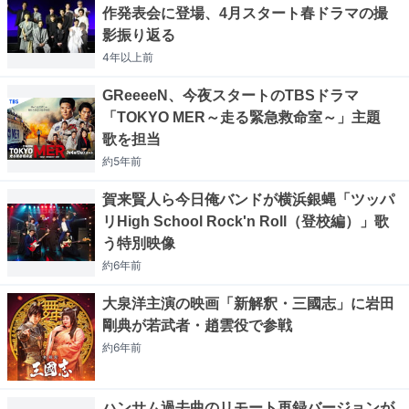
作発表会に登場、4月スタート春ドラマの撮
影振り返る
4年以上
前
GReeeeN、今夜スタートのTBSドラマ
「TOKYO MER～走る緊急救命室～」主題
歌を担当
約5年
前
賀来賢人ら今日俺バンドが横浜銀蝿「ツッパ
リHigh School Rock'n Roll（登校編）」歌
う特別映像
約6年
前
大泉洋主演の映画「新解釈・三國志」に岩田
剛典が若武者・趙雲役で参戦
約6年
前
ハンサム過去曲のリモート再録バージョンが