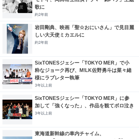
歌に
約2年
前
岩田剛典、映画「聖☆おにいさん」で見目麗
しい大天使ミカエルに
約2年
前
SixTONESジェシー「TOKYO MER」で小
粋なジョーク再び、M!LK佐野勇斗は菜々緒
様にラブレター執筆
3年以上
前
SixTONESジェシー「TOKYO MER」に参
加して「強くなった」、作品を観てボロ泣き
3年以上
前
東海道新幹線の車内チャイム、