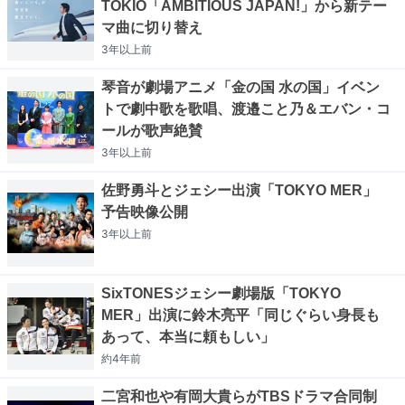
TOKIO「AMBITIOUS JAPAN!」から新テー
マ曲に切り替え
3年以上
前
琴音が劇場アニメ「金の国 水の国」イベン
トで劇中歌を歌唱、渡邉こと乃＆エバン・コ
ールが歌声絶賛
3年以上
前
佐野勇斗とジェシー出演「TOKYO MER」
予告映像公開
3年以上
前
SixTONESジェシー劇場版「TOKYO
MER」出演に鈴木亮平「同じぐらい身長も
あって、本当に頼もしい」
約4年
前
二宮和也や有岡大貴らがTBSドラマ合同制