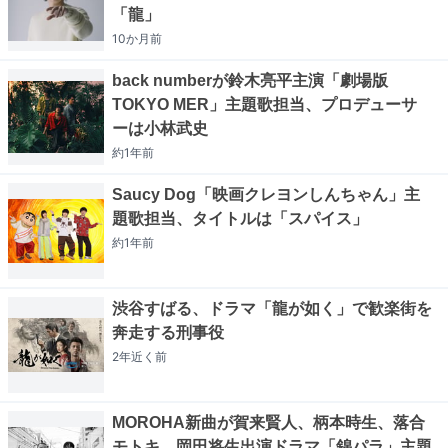
「龍」
10か月
前
back numberが鈴木亮平主演「劇場版
TOKYO MER」主題歌担当、プロデューサ
ーは小林武史
約1年
前
Saucy Dog「映画クレヨンしんちゃん」主
題歌担当、タイトルは「スパイス」
約1年
前
渋谷すばる、ドラマ「龍が如く」で歓楽街を
奔走する刑事役
2年近く
前
MOROHA新曲が賀来賢人、柄本時生、落合
モトキ、岡田将生出演ドラマ「錦パラ」主題