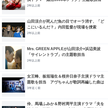
2年以上
前
山田涼介が死んだ魚の目でオーラ消す、「ど
こにいるんだ？」内田監督が現場を捜索
2年以上
前
Mrs. GREEN APPLEが山田涼介×浜辺美波
「サイレントラブ」の主題歌担当
2年以上
前
女王蜂、板垣瑞生＆桜井日奈子主演ドラマ主
題歌を担当 アヴちゃんが歌詞再編した曲は
3年近く
前
伶、馬場ふみか＆野村周平主演ドラマ「夫を