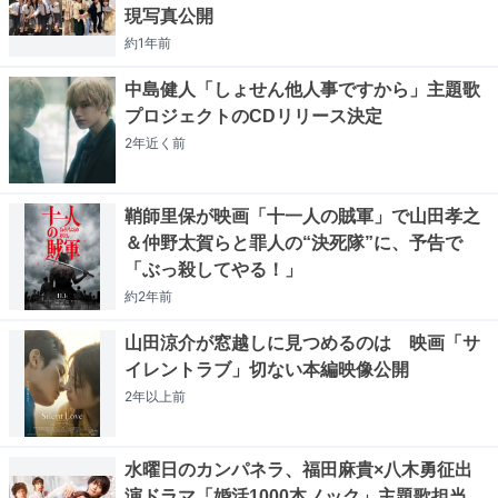
現写真公開
約1年
前
中島健人「しょせん他人事ですから」主題歌
プロジェクトのCDリリース決定
2年近く
前
鞘師里保が映画「十一人の賊軍」で山田孝之
＆仲野太賀らと罪人の“決死隊”に、予告で
「ぶっ殺してやる！」
約2年
前
山田涼介が窓越しに見つめるのは 映画「サ
イレントラブ」切ない本編映像公開
2年以上
前
水曜日のカンパネラ、福田麻貴×八木勇征出
演ドラマ「婚活1000本ノック」主題歌担当