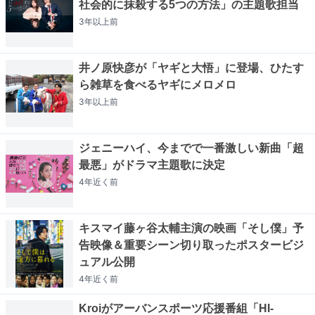
社会的に抹殺する5つの方法」の主題歌担当
3年以上
前
井ノ原快彦が「ヤギと大悟」に登場、ひたす
ら雑草を食べるヤギにメロメロ
3年以上
前
ジェニーハイ、今までで一番激しい新曲「超
最悪」がドラマ主題歌に決定
4年近く
前
キスマイ藤ヶ谷太輔主演の映画「そし僕」予
告映像＆重要シーン切り取ったポスタービジ
ュアル公開
4年近く
前
Kroiがアーバンスポーツ応援番組「HI-