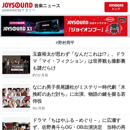
powered by
ナタリー
#野村周平
玉森裕太が思わず「なんだこれは!?」、ドラ
マ「マイ・フィクション」は世界観も撮影裏
も謎だらけ
約1か月
前
なにわ男子長尾謙杜がミステリー時代劇「木
挽町のあだ討ち」に出演、物語の鍵を握る若
侍役
9か月
前
ドラマ「ちはやふる－めぐり－」に広瀬す
ず、佐野勇斗らOG・OB出演決定 当時の再