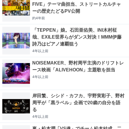
FIVE」テーマ曲担当、ストリートカルチャ
ーの歴史たどるPV公開
約4年
前
「TEPPEN」娘。石田亜佑美、INI木村柾
哉、EXILE世界らがダンス対決！MMM伊藤
詩乃はピアノ連覇狙う
4年以上
前
NOISEMAKER、野村周平主演のドリフトレ
ース映画「ALIVEHOON」主題歌を担当
4年以上
前
岸田繁、シシド・カフカ、宇野実彩子、野村
周平が「黒ラベル」企画で20歳の自分を語
る
4年以上
前
嵐・松本潤「VS魂」でチーム松本結成、二