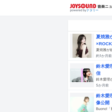
powered by
ナタリー
夏焼雅
×ROC
夏焼雅が
約1か月
前
鈴木愛理
信
5か月
前
鈴木愛理
像公開
Buono!