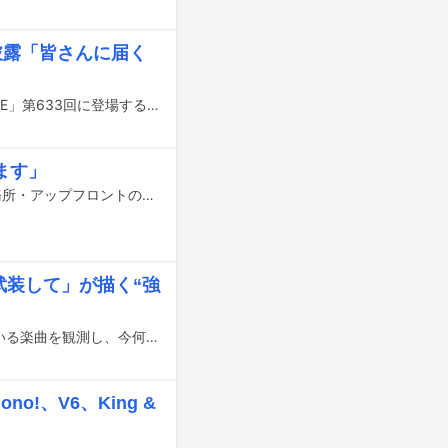
ー」披露「皆さんに届く
鈴木愛理が本日1月23日22:00にYouTubeでプレミア公開される「THE FIRST TAKE」第633回に登場する。
ます」
夏焼雅が一般男性と結婚したことを、自身のInstagram公式アカウントや所属事務所・アップフロントのオフィシャルサイトにて発表した。
武装して」が描く“強
YouTubeでの視聴回数チャートや、ストリーミングサービスでの再生数が伸びている楽曲を観測し、今何が注目されているのかを解説する週イチ連載「再生数急上昇ソング定点観測」。今週はYouTubeで11月14日から11月20日にかけて集計されたミュージックビデオランキングの中から要注目トピックをピックアップします。
!、V6、King &