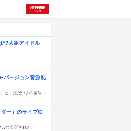
“7人組アイドル
AKEバージョン音源配
鈴木愛理がYouTubeチャンネル「THE FIRST TAKE」で披露した、「初恋サイダー」と「ただいまの魔法 feat.清塚信也」の音源が本日2月26日に配信リリースされた。
恋サイダー」のライブ映
チャンネルで公開された。