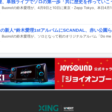
理、単独ライブでソロの第一歩「共に歴史を作っていこ
前
目の新人”鈴木愛理1stアルバムにSCANDAL、赤い公園
前