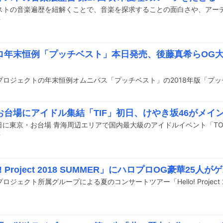
前
ロ年末恒例「プッチベスト」本日発売、後藤真希らOG
お台場にアイドル集結「TIF」初日、けやき坂46がメイ
前
o! Project 2018 SUMMER」にハロプロOG豪華25人