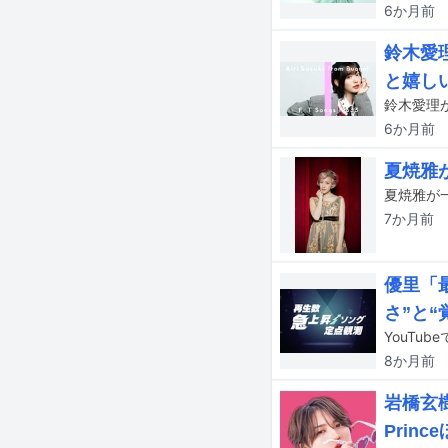
6か月
前
鈴木愛理
と嬉し
6か月
前
夏焼雅
7か月
前
優里「
さ”と“
8か月
前
岩橋玄樹
Prin