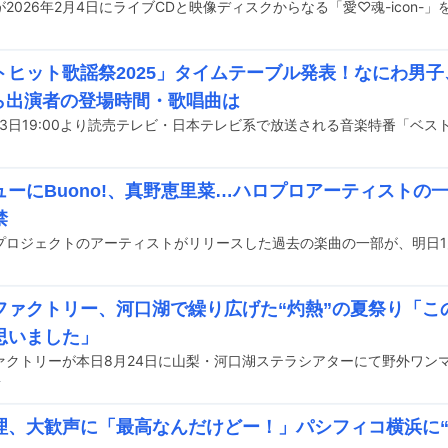
2026年2月4日にライブCDと映像ディスクからなる「愛♡魂-icon-
ヒット歌謡祭2025」タイムテーブル発表！なにわ男子、K
Aら出演者の登場時間・歌唱曲は
ューにBuono!、真野恵里菜…ハロプロアーティストの
禁
ファクトリー、河口湖で繰り広げた“灼熱”の夏祭り「こ
思いました」
前
理、大歓声に「最高なんだけどー！」パシフィコ横浜に“