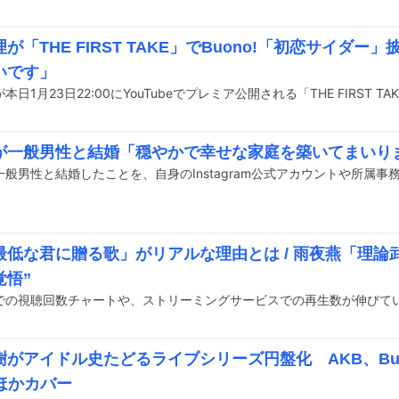
が「THE FIRST TAKE」でBuono!「初恋サイダ
いです」
が一般男性と結婚「穏やかで幸せな家庭を築いてまいり
最低な君に贈る歌」がリアルな理由とは / 雨夜燕「理論
覚悟”
がアイドル史たどるライブシリーズ円盤化 AKB、Buono
ceほかカバー