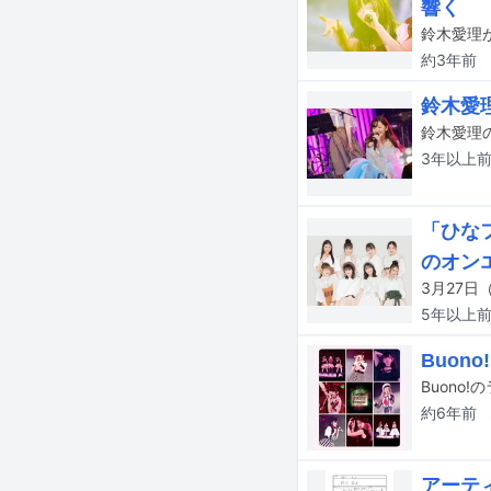
響く
約3年
前
鈴木愛
3年以上
「ひな
のオン
5年以上
Buon
約6年
前
アーテ