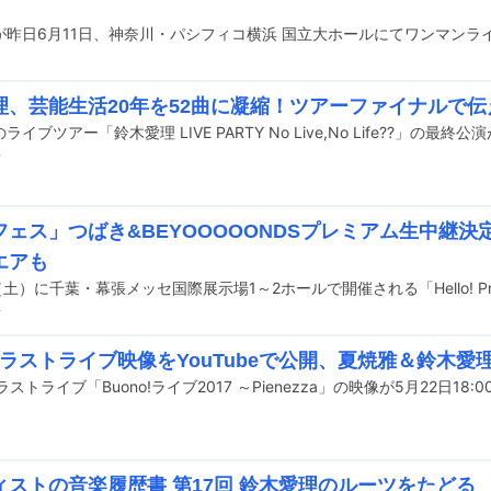
理、芸能生活20年を52曲に凝縮！ツアーファイナルで
前
フェス」つばき&BEYOOOOONDSプレミアム生中継決
エアも
前
o!ラストライブ映像をYouTubeで公開、夏焼雅＆鈴木
ィストの音楽履歴書 第17回 鈴木愛理のルーツをたどる