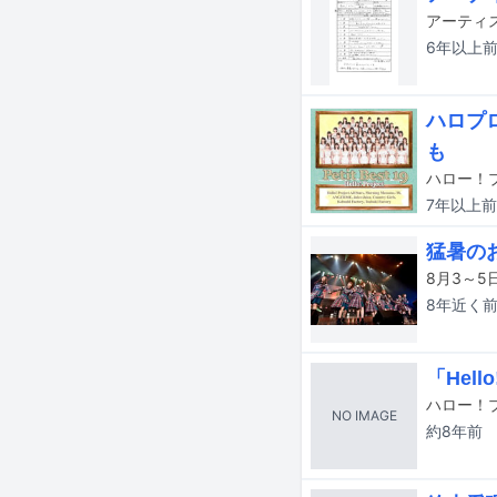
6年以上
ハロプ
も
7年以上
前
猛暑の
8年近く
「Hell
NO IMAGE
約8年
前