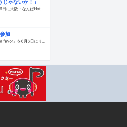
うじゃないか！」
元℃-ute、Buono!の鈴木愛理が、4月9日と10日に東京・Zepp Tokyo、本日4月16日に大阪・なんばHatchでワンマンライブ「鈴木愛理 1st LIVE ～Do me a favor @ Zepp Tokyo / なんばHatch～」を行った。ここでは4月10日のZepp Tokyo公演の模様をレポートする。
ら参加
元℃-ute、Buono!の鈴木愛理が、ソロとなって初のオリジナルアルバム「Do me a favor」を6月6日にリリースする。