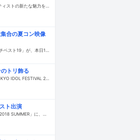
アーティストの音楽遍歴を紐解くことで、音楽を探求することの面白さや、アーティストの新たな魅力を浮き彫りにするこの企画。今回は9歳にしてアイドルとしてのキャリアをスタートさせ、23歳でソロアーティストとしての道を歩み始めた鈴木愛理に話を聞いた。
大集合の夏コン映像
ハロー！プロジェクトの年末恒例オムニバス「プッチベスト」の2018年版「プッチベスト19」が、本日12月12日にCDとBlu-rayでリリースされた。
ンのトリ飾る
8月3～5日に東京・お台場 青海周辺エリアで国内最大級のアイドルイベント「TOKYO IDOL FESTIVAL 2018」が開催された。ここではその初日の模様をレポートする。
がゲスト出演
ハロー！プロジェクト所属グループによる夏のコンサートツアー「Hello! Project 2018 SUMMER」に、ハロプロOGがゲスト出演することが発表された。