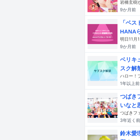
岩橋玄樹が
9か月
前
「ベスト
HAN
9か月
前
ベリキ
スク解
1年以上
前
つばき
いなと
3年近く
鈴木愛