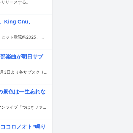
」をリリースする。
ing Gnu、
明日11月13日19:00より読売テレビ・日本テレビ系で放送される音楽特番「ベストヒット歌謡祭2025」のタイムテーブルが発表された。
一部楽曲が明日サブ
ハロー！プロジェクトのアーティストがリリースした過去の楽曲の一部が、明日1月3日より各サブスクリプションサービスで配信される。
の景色は一生忘れな
つばきファクトリーが本日8月24日に山梨・河口湖ステラシアターにて野外ワンマンライブ「つばきファクトリーの夏祭り2023 ～灼熱～」を開催した。
ココロノオト”鳴り