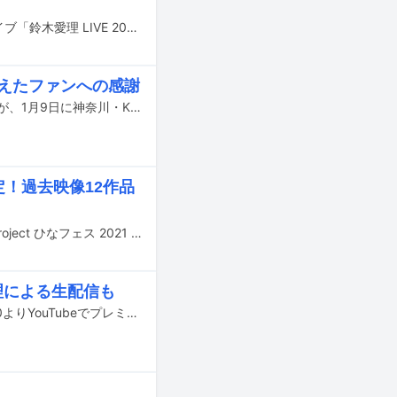
鈴木愛理が昨日6月11日、神奈川・パシフィコ横浜 国立大ホールにてワンマンライブ「鈴木愛理 LIVE 2023～ココロノオトヲ～」を開催した。鈴木のライブはこの公演をもって観客の発声が可能となり、℃-ute、Buono!時代の楽曲から初披露の新曲まで合計25曲が大歓声の中で歌われた。
伝えたファンへの感謝
鈴木愛理のライブツアー「鈴木愛理 LIVE PARTY No Live,No Life??」の最終公演が、1月9日に神奈川・KT Zepp Yokohamaで行われた。
定！過去映像12作品
3月27日（土）に千葉・幕張メッセ国際展示場1～2ホールで開催される「Hello! Project ひなフェス 2021 つばきファクトリー&BEYOOOOONDS プレミアム」の模様が、テレ朝チャンネル2で生中継およびスカパー！オンデマンドで同時配信される。
愛理による生配信も
Buono!のラストライブ「Buono!ライブ2017 ～Pienezza」の映像が5月22日18:00よりYouTubeでプレミア公開される。