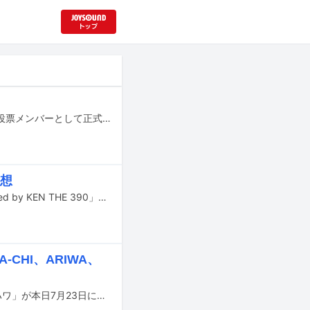
ラッパーのCOMA-CHIが、グラミー賞を主催するレコーディング・アカデミーの投票メンバーとして正式承認された。
回想
2023年8月にスタートした連載「ジャパニーズMCバトル：PAST＜FUTURE hosted by KEN THE 390」。「B-BOY PARK」（BBP）の時代から、MCバトルの隆盛を現場で見届けてきたKEN THE 390がホストとなり、フリースタイルバトルに縁の深いゲストたちと、バトルの“過去・現在・未来”を語り合ってきた。これまでに登場したKREVA、漢 a.k.a. GAMI、FORK、MC正社員、DOTAMA、T-Pablow、Zeebra、サイプレス上野、輪入道、R-指定、Authority、怨念JAPというゲストに加え、12月19日に刊行が決定した書籍版では、数多のMCバトルで名試合を繰り広げてきた呂布カルマとの対談を行っている。連載の締めくくりとなる今回は、企画の発案者でもあるKEN THE 390自身が、各ゲストとのエピソードを振り返った。
CHI、ARIWA、
Keycoがプロデュースした、SHOGEN&SISTERS名義のチャリティソング「アヤハワ」が本日7月23日に配信リリースされた。