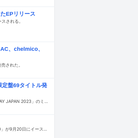
えたEPリリース
リリースされる。
C、chelmico、
発売された。
！限定盤69タイトル発
満島ひかりが4月22日に開催されるアナログレコードの祭典「RECORD STORE DAY JAPAN 2023」のミューズに就任した。
ライター・批評家の韻踏み夫による日本語ラップの入門書「日本語ラップ名盤100」が9月20日にイースト・プレスより刊行される。