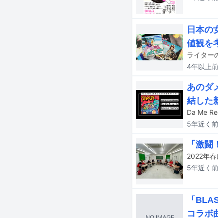
日本の
値観を
4年以上
あのダメ
結した
Da Me 
5年近く
「激闘！
5年近く
「BLA
コラボ
NO IMAGE