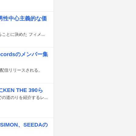
男性中心主義的な価
ライターのつやちゃんが日本の女性ラッパーを論じた書籍「わたしはラップをやることに決めた フィメールラッパー批評原論」が、1月28日に刊行される。
cordsのメンバー集
13日に配信リリースされる。
 THE 390ら
2022年春に開催予定のMCバトル大会「第1回 激闘！ラップ甲子園 決勝大会」までの道のりを紹介するレギュラー番組「激闘！ラップ甲子園への道」の放送が、本日10月7日（木）深夜にTOKYO MXでスタートする。
SIMON、SEEDAの