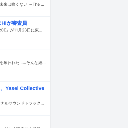
ANARCHY、サイプレス上野、COMA-CHI、SIMON、SEEDAがコラボした楽曲「未来は暗くない ～The Next」がR-RATED RECORDSのYouTube公式チャンネルで公開された。
-CHIが審査員
NIKEの名作スニーカーAir Force1の魅力を訴求するバトルイベント「BATTLE FORCE」が11月23日に東京・スターライズタワーで開催される。
CDジャケットや雑誌の表紙、屋外看板などアーティストを被写体とした写真に心を奪われた……そんな経験のある読者も多いはず。本企画ではアーティストを撮り続けるフォトグラファーに幼少期から現在に至るまでの話を伺い、そのパーソナルに迫る。初回はアーティストにとどまらずヒップホップシーン全体を撮影するcherry chill will.が登場。自らもDJ、ラッパーとして活動をしていたという過去を持つ“たたき上げ”のフォトグラファーだ。
i Collective
mabanua（Ovall）プロデュースによる、テレビアニメ「メガロボクス」のオリジナルサウンドトラックが6月27日にリリースされる。