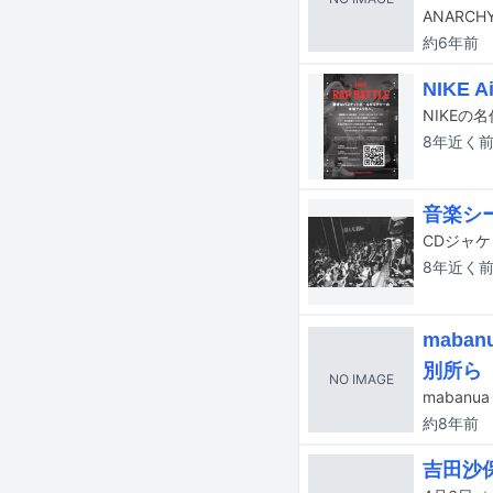
約6年
前
NIKE
8年近く
音楽シーン
8年近く
maba
別所ら
NO IMAGE
約8年
前
吉田沙保