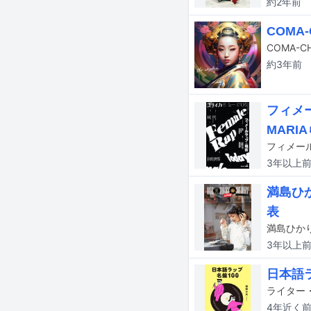
約2年
前
COMA
COMA-C
約3年
前
フィメー
MARI
フィメー
3年以上
満島ひか
表
3年以上
日本語
4年近く