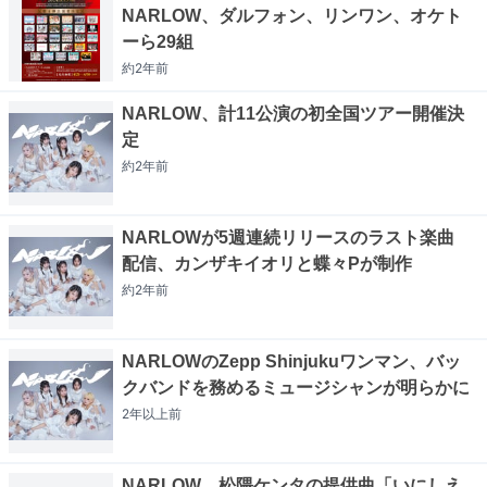
NARLOW、ダルフォン、リンワン、オケト
ーら29組
約2年
前
NARLOW、計11公演の初全国ツアー開催決
定
約2年
前
NARLOWが5週連続リリースのラスト楽曲
配信、カンザキイオリと蝶々Pが制作
約2年
前
NARLOWのZepp Shinjukuワンマン、バッ
クバンドを務めるミュージシャンが明らかに
2年以上
前
NARLOW、松隈ケンタの提供曲「いにしえ