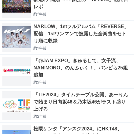
レポ
約2年
前
NARLOW、1stフルアルバム「REVERSE」
配信 1stワンマンで披露した全楽曲をセト
リ順に収録
約2年
前
「@JAM EXPO」きゅるして、女子流、
NANIMONO、のんふぃく！、バンビら25組
追加
約2年
前
「TIF2024」タイムテーブル公開、あーりん
で始まり日向坂46＆乃木坂46がラスト盛り
上げる
約2年
前
松隈ケンタ「アンスク2024」にHKT48、