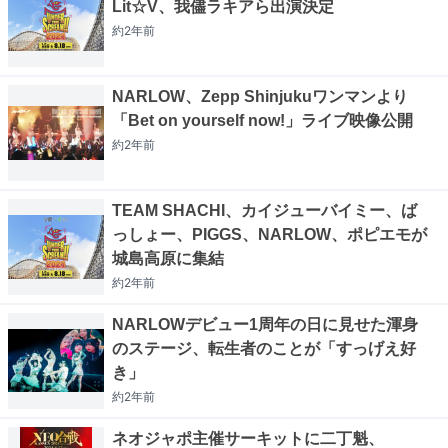
Lit☆V、我儘ラキアら出演決定
約2年
前
NARLOW、Zepp Shinjukuワンマンより
「Bet on yourself now!」ライブ映像公開
約2年
前
TEAM SHACHI、カイジューバイミー、ば
っしょー、PIGGS、NARLOW、ポピエモが
城島高原に集結
約2年
前
NARLOWデビュー1周年の日に見せた渾身
のステージ、転生者のことが「すっげえ好
き」
約2年
前
ネオジャポ主催サーキットに二丁魁、