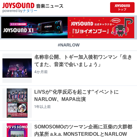
powered by
ナタリー
#NARLOW
名称非公開、トギー加入後初ワンマン「生き
てまた、音楽で会いましょう」
4か月
前
LiVSが“化学反応を起こす”イベントに
NARLOW、MAPA出演
1年以上
前
SOMOSOMOのツーマン企画に豆柴の大群都
内某所 a.k.a. MONSTERIDOLとNARLOW