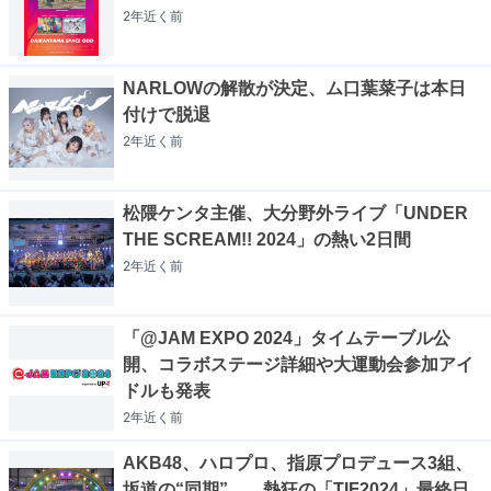
2年近く
前
NARLOWの解散が決定、ム口葉菜子は本日
付けで脱退
2年近く
前
松隈ケンタ主催、大分野外ライブ「UNDER
THE SCREAM!! 2024」の熱い2日間
2年近く
前
「@JAM EXPO 2024」タイムテーブル公
開、コラボステージ詳細や大運動会参加アイ
ドルも発表
2年近く
前
AKB48、ハロプロ、指原プロデュース3組、
坂道の“同期”……熱狂の「TIF2024」最終日