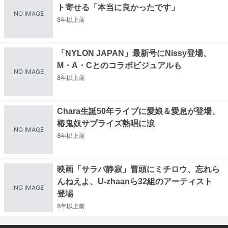
ト寄せる「本当に良かったです」
NO IMAGE
8年以上
前
「NYLON JAPAN」最新号にNissy登場、
M・A・Cとのコラボビジュアルも
NO IMAGE
8年以上
前
Chara生誕50年ライブに愛娘＆愛息が登場、
椿鬼奴サプライズ熱唱に涙
NO IMAGE
8年以上
前
映画「サラバ静寂」冒頭にミチロウ、忘れら
んねえよ、U-zhaanら32組のアーティスト
NO IMAGE
登場
8年以上
前