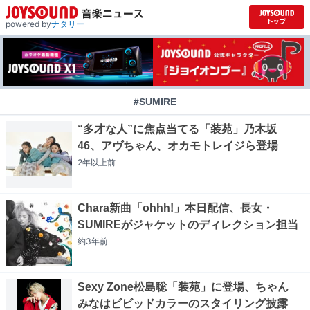
powered by
ナタリー
#SUMIRE
“多才な人”に焦点当てる「装苑」乃木坂
46、アヴちゃん、オカモトレイジら登場
2年以上
前
Chara新曲「ohhh!」本日配信、長女・
SUMIREがジャケットのディレクション担当
約3年
前
Sexy Zone松島聡「装苑」に登場、ちゃん
みなはビビッドカラーのスタイリング披露