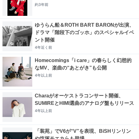
約3年
前
ゆうらん船＆ROTH BART BARONが出演、
ドラマ「階段下のゴッホ」のスペシャルイベ
ント開催
4年近く
前
Homecomings「i care」の春らしく幻想的
なMV、楽曲の“あとがき”も公開
4年以上
前
Charaがオーケストラコンサート開催、
SUMIREとHIMI選曲のアナログ盤もリリース
4年以上
前
「装苑」でV6が“V”を表現、BiSHリンリン
や塩塚モエカらも登場