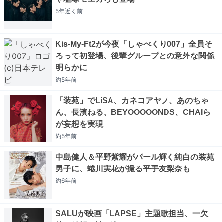
5年近く
前
Kis-My-Ft2が今夜「しゃべくり007」全員そ
ろって初登場、後輩グループとの意外な関係
明らかに
約5年
前
「装苑」でLiSA、カネコアヤノ、あのちゃ
ん、長濱ねる、BEYOOOOONDS、CHAIら
が妄想を実現
約5年
前
中島健人＆平野紫耀がパール輝く純白の装苑
男子に、蜷川実花が撮る平手友梨奈も
約6年
前
SALUが映画「LAPSE」主題歌担当、一欠