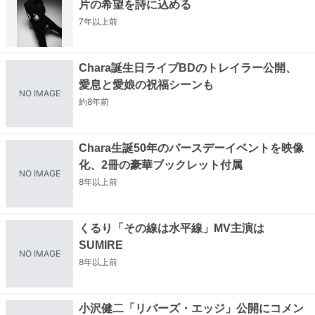
片の希望を詩に込める
7年以上
前
Chara誕生日ライブBDのトレイラー公開、
愛息と愛娘の祝福シーンも
NO IMAGE
約8年
前
Chara生誕50年のバースデーイベントを映像
化、2冊の豪華ブックレット付属
NO IMAGE
8年以上
前
くるり「その線は水平線」MV主演は
SUMIRE
NO IMAGE
8年以上
前
小沢健二「リバーズ・エッジ」公開にコメン