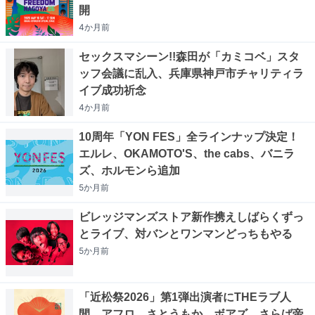
開
4か月
前
セックスマシーン!!森田が「カミコベ」スタ
ッフ会議に乱入、兵庫県神戸市チャリティラ
イブ成功祈念
4か月
前
10周年「YON FES」全ラインナップ決定！
エルレ、OKAMOTO'S、the cabs、バニラ
ズ、ホルモンら追加
5か月
前
ビレッジマンズストア新作携えしばらくずっ
とライブ、対バンとワンマンどっちもやる
5か月
前
「近松祭2026」第1弾出演者にTHEラブ人
間、アフロ、さとうもか、ボアズ、さらば帝