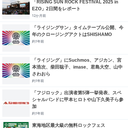
「RISING SUN ROCK FESTIVAL 2025 in
EZO」2日間をレポート
12か月
前
「ライジングサン」タイムテーブル公開、今
年のクロージングアクトはSHISHAMO
約1年
前
「ライジング」にSuchmos、アジカン、宮
本浩次、柴田聡子、imase、君島大空、山中
さわおら
約1年
前
「フジロック」出演者第5弾一挙発表、スペ
シャルバンドに甲本ヒロトや山下久美子ら参
加
約1年
前
東海地区最大級の無料ロックフェス