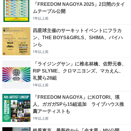
「FREEDOM NAGOYA 2025」2日間のタイ
ムテーブル公開
1年以上
前
四星球主催のサーキットイベントにフラカ
ン、THE BOYS&GIRLS、SHIMA、バイハ
ンら
1年以上
前
「ライジングサン」に椎名林檎、佐野元春、
RIP SLYME、クロマニヨンズ、マカえん、
礼賛ら28組
1年以上
前
「FREEDOM NAGOYA」にKOTORI、瑛
人、ガガガSPら15組追加 ライブハウス推
薦アーティストも
1年以上
前
鉄風東京、最新作から「金木星」MV公開