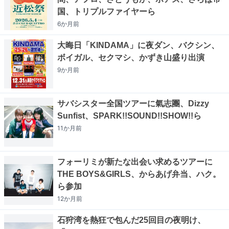
国、トリプルファイヤーら
6か月
前
大晦日「KINDAMA」に夜ダン、バクシン、
ボイガル、セクマシ、かずき山盛り出演
9か月
前
サバシスター全国ツアーに氣志團、Dizzy
Sunfist、SPARK!!SOUND!!SHOW!!ら
11か月
前
フォーリミが新たな出会い求めるツアーに
THE BOYS&GIRLS、からあげ弁当、ハク。
ら参加
12か月
前
石狩湾を熱狂で包んだ25回目の夜明け、