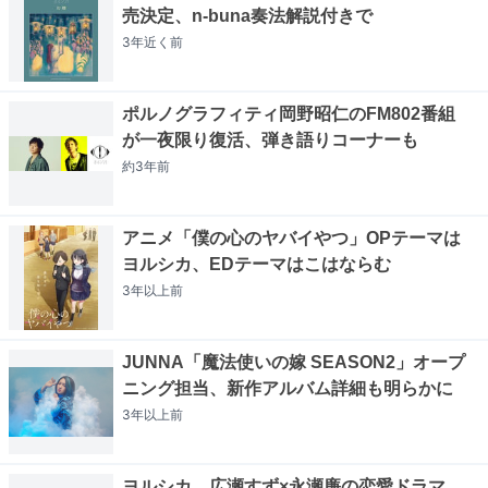
売決定、n-buna奏法解説付きで
3年近く
前
ポルノグラフィティ岡野昭仁のFM802番組
が一夜限り復活、弾き語りコーナーも
約3年
前
アニメ「僕の心のヤバイやつ」OPテーマは
ヨルシカ、EDテーマはこはならむ
3年以上
前
JUNNA「魔法使いの嫁 SEASON2」オープ
ニング担当、新作アルバム詳細も明らかに
3年以上
前
ヨルシカ、広瀬すず×永瀬廉の恋愛ドラマ