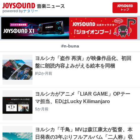
powered by
ナタリー
#n-buna
ヨルシカ「盗作 再演」が映像作品化、初回
盤に朗読内容よみがえる絵本を同梱
約2か月
前
ヨルシカがアニメ「LIAR GAME」OPテー
マ担当、EDはLucky Kilimanjaro
5か月
前
ヨルシカ「千鳥」MVは森江康太が監督、本
日発表の3年ぶりフルアルバム「二人称」収