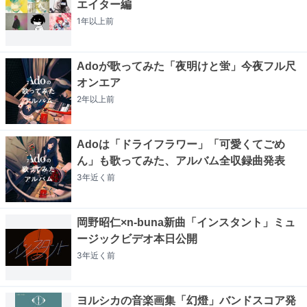
エイター編
1年以上
前
Adoが歌ってみた「夜明けと蛍」今夜フル尺
オンエア
2年以上
前
Adoは「ドライフラワー」「可愛くてごめ
ん」も歌ってみた、アルバム全収録曲発表
3年近く
前
岡野昭仁×n-buna新曲「インスタント」ミュ
ージックビデオ本日公開
3年近く
前
ヨルシカの音楽画集「幻燈」バンドスコア発