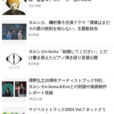
12か月
前
ヨルシカ、磯村勇斗主演ドラマ「僕達はまだ
その星の校則を知らない」主題歌担当
約1年
前
ヨルシカn-buna「結婚してください」とだ
け書き添えたピアノ弾き語り音源公開
約1年
前
澤野弘之20周年アーティストブック刊行、
ヨルシカn-buna＆Eveとの対談や楽曲制作
レポート収録
1年以上
前
マイベストトラック2024 Vol.7 ネットクリ