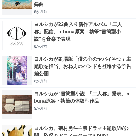
録曲
5か月
前
ヨルシカが22曲入り新作アルバム「二人
称」配信、n-buna原案・執筆“書簡型小
説”を音楽で表現
8か月
前
ヨルシカが劇場版「僕の心のヤバイやつ」主
題歌を担当、おねえのバンドも登場する予告
編公開
8か月
前
ヨルシカが“書簡型小説”「二人称」発表、n-
buna原案・執筆の体験型作品
9か月
前
ヨルシカ、磯村勇斗主演ドラマ主題歌MV公
開 監督＆アニメーターはn-buna