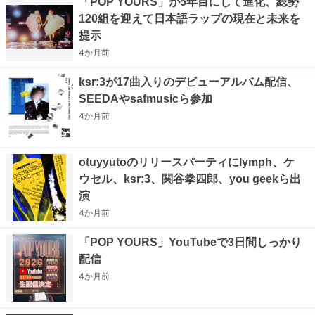
「POP YOURS」が5年目にして進化、総勢
120組を迎えて日本語ラップの現在と未来を
提示
4か月
前
ksr:3が17曲入りのデビューアルバム配信、
SEEDAやsafmusicら参加
4か月
前
otuyyutoのリリースパーティにlymph、ケ
ウセル、ksr:3、関谷拳四郎、you geekら出
演
4か月
前
「POP YOURS」YouTubeで3日間しっかり
配信
4か月
前