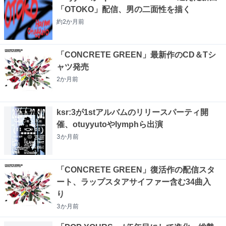
「OTOKO」配信、男の二面性を描く
約2か月
前
「CONCRETE GREEN」最新作のCD＆Tシ
ャツ発売
2か月
前
ksr:3が1stアルバムのリリースパーティ開
催、otuyyutoやlymphら出演
3か月
前
「CONCRETE GREEN」復活作の配信スタ
ート、ラップスタアサイファー含む34曲入
り
3か月
前