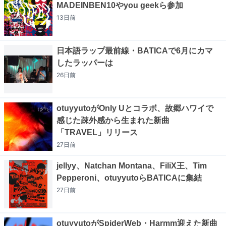
MADEINBEN10やyou geekら参加
13日
前
日本語ラップ最前線・BATICAで6月にカマ
したラッパーは
26日
前
otuyyutoがOnly Uとコラボ、故郷ハワイで
感じた疎外感から生まれた新曲
「TRAVEL」リリース
27日
前
jellyy、Natchan Montana、FiliX王、Tim
Pepperoni、otuyyutoらBATICAに集結
27日
前
otuyyutoがSpiderWeb・Harmm迎えた新曲