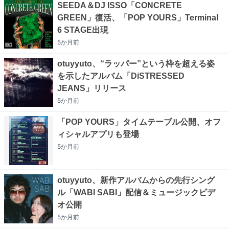
SEEDA＆DJ ISSO「CONCRETE
GREEN」復活、「POP YOURS」Terminal
6 STAGE出現
5か月
前
otuyyuto、“ラッパー”という枠を超える姿
を示したアルバム「DiSTRESSED
JEANS」リリース
5か月
前
「POP YOURS」タイムテーブル公開、オフ
ィシャルアプリも登場
5か月
前
otuyyuto、新作アルバムからの先行シング
ル「WABI SABI」配信＆ミュージックビデ
オ公開
5か月
前