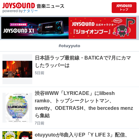
powered by
ナタリー
#otuyyuto
日本語ラップ最前線・BATICAで7月にカマ
したラッパーは
5日
前
渋谷WWW「LYRICADE」にlilbesh
ramko、トップシークレットマン、
swetty、ODETRASH、the bercedes menz
ら集結
7日
前
otuyyutoが8曲入りEP「Y LIFE 3」配信、