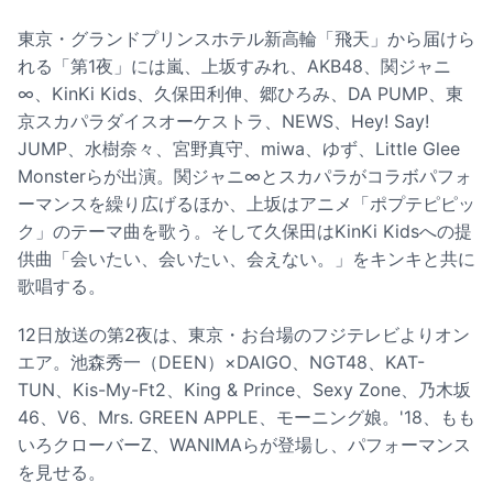
東京・グランドプリンスホテル新高輪「飛天」から届けら
れる「第1夜」には嵐、上坂すみれ、AKB48、関ジャニ
∞、KinKi Kids、久保田利伸、郷ひろみ、DA PUMP、東
京スカパラダイスオーケストラ、NEWS、Hey! Say!
JUMP、水樹奈々、宮野真守、miwa、ゆず、Little Glee
Monsterらが出演。関ジャニ∞とスカパラがコラボパフォ
ーマンスを繰り広げるほか、上坂はアニメ「ポプテピピッ
ク」のテーマ曲を歌う。そして久保田はKinKi Kidsへの提
供曲「会いたい、会いたい、会えない。」をキンキと共に
歌唱する。
12日放送の第2夜は、東京・お台場のフジテレビよりオン
エア。池森秀一（DEEN）×DAIGO、NGT48、KAT-
TUN、Kis-My-Ft2、King & Prince、Sexy Zone、乃木坂
46、V6、Mrs. GREEN APPLE、モーニング娘。'18、もも
いろクローバーZ、WANIMAらが登場し、パフォーマンス
を見せる。