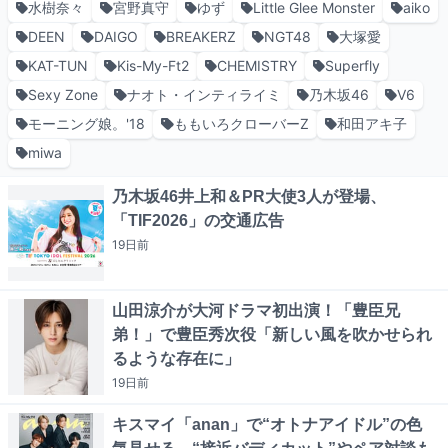
水樹奈々
宮野真守
ゆず
Little Glee Monster
aiko
DEEN
DAIGO
BREAKERZ
NGT48
大塚愛
KAT-TUN
Kis-My-Ft2
CHEMISTRY
Superfly
Sexy Zone
ナオト・インティライミ
乃木坂46
V6
モーニング娘。'18
ももいろクローバーZ
和田アキ子
miwa
乃木坂46井上和＆PR大使3人が登場、
「TIF2026」の交通広告
19日
前
山田涼介が大河ドラマ初出演！「豊臣兄
弟！」で豊臣秀次役「新しい風を吹かせられ
るような存在に」
19日
前
キスマイ「anan」で“オトナアイドル”の色