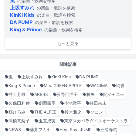
嵐
の楽曲・歌詞を検索
上坂すみれ
の楽曲・歌詞を検索
KinKi Kids
の楽曲・歌詞を検索
DA PUMP
の楽曲・歌詞を検索
King & Prince
の楽曲・歌詞を検索
もっと見る
関連記事
嵐
上坂すみれ
KinKi Kids
DA PUMP
King & Prince
Mrs. GREEN APPLE
WANIMA
絢香
井上芳雄
AKB48
荻野目洋子
勝矢
関ジャニ∞
久保田利伸
劇団四季
小池徹平
倖田來未
郷ひろみ
THE ALFEE
鈴木雅之
ソニン
高橋真梨子
玉置成実
東京スカパラダイスオーケストラ
NEWS
藤井フミヤ
Hey! Say! JUMP
三浦春馬