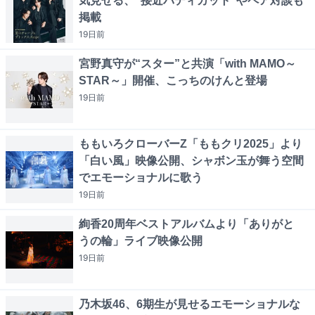
気見せる、“接近バディカット”やペア対談も
掲載
19日
前
宮野真守が“スター”と共演「with MAMO～
STAR～」開催、こっちのけんと登場
19日
前
ももいろクローバーZ「ももクリ2025」より
「白い風」映像公開、シャボン玉が舞う空間
でエモーショナルに歌う
19日
前
絢香20周年ベストアルバムより「ありがと
うの輪」ライブ映像公開
19日
前
乃木坂46、6期生が見せるエモーショナルな