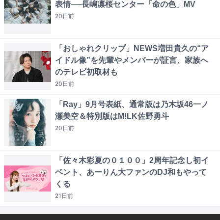
表情──長嶋凛桜センター「命の色」MV
20日
前
「おしゃれクリップ」NEWS増田貴久の“ア
イドル像”を先輩やメンバーが証言、家族へ
のテレビ初取材も
20日
前
「Ray」9月号表紙、通常版は乃木坂46一ノ
瀬美空＆特別版はM!LK佐野勇斗
20日
前
「佐々木彩夏の０１００」2周年記念し初イ
ベント、あーりん大ファンのDJ和もやって
くる
21日
前