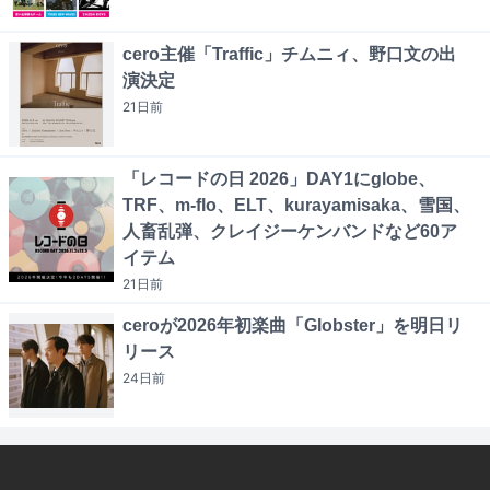
cero主催「Traffic」チムニィ、野口文の出
演決定
21日
前
「レコードの日 2026」DAY1にglobe、
TRF、m-flo、ELT、kurayamisaka、雪国、
人畜乱弾、クレイジーケンバンドなど60ア
イテム
21日
前
ceroが2026年初楽曲「Globster」を明日リ
リース
24日
前