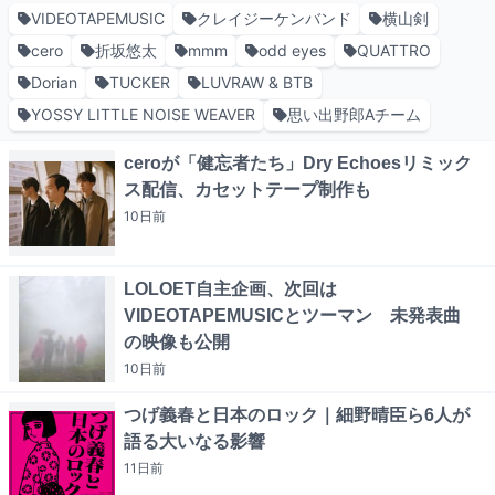
VIDEOTAPEMUSIC
クレイジーケンバンド
横山剣
cero
折坂悠太
mmm
odd eyes
QUATTRO
Dorian
TUCKER
LUVRAW & BTB
YOSSY LITTLE NOISE WEAVER
思い出野郎Aチーム
ceroが「健忘者たち」Dry Echoesリミック
ス配信、カセットテープ制作も
10日
前
LOLOET自主企画、次回は
VIDEOTAPEMUSICとツーマン 未発表曲
の映像も公開
10日
前
つげ義春と日本のロック｜細野晴臣ら6人が
語る大いなる影響
11日
前