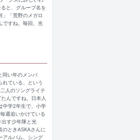
なると、グループ名を
ス銀河」「荒野のメガロ
んですね。毎回、光
分と同い年のメンバ
られている、という
Aお二人のソングライテ
すぎたんですね。日本人
は中学2年生で、小学
死で毎週追いかけている
り出す少年隊と光
のときASKAさんに
ーアルバム、シング