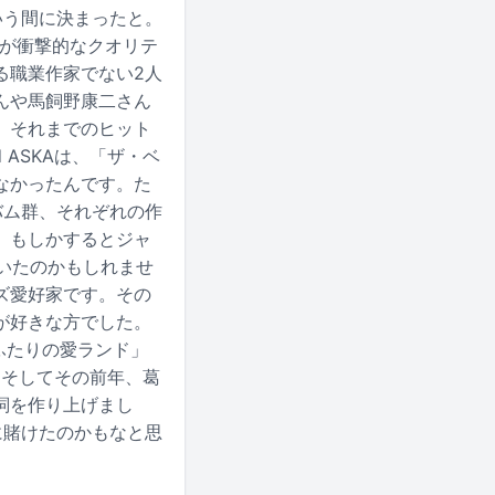
いう間に決まったと。
打が衝撃的なクオリテ
る職業作家でない2人
んや馬飼野康二さん
、それまでのヒット
 ASKAは、「ザ・ベ
なかったんです。た
バム群、それぞれの作
、もしかするとジャ
ていたのかもしれませ
ズ愛好家です。その
が好きな方でした。
ふたりの愛ランド」
。そしてその前年、葛
詞を作り上げまし
に賭けたのかもなと思