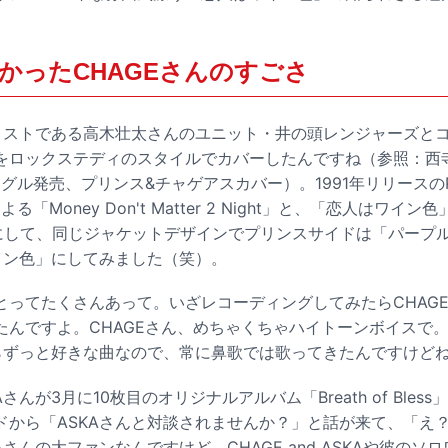
かったCHAGEさんのすごさ
ィストである高木壮太さんのユニット・井の頭レンジャーズと
をロックステディのスタイルでカバーしたんですね（参照：
西
シングル発売、プリンス&チャゲアスカバー
）。1991年リリースのPri
ionによる「Money Don't Matter 2 Night」と、「恋人は
して、同じジャケットデザインでプリンスサイドは「パープル」、
ワイン色」にしてみました（笑）。
とってたくさんあって。いざレコーディングしてみたらCHAG
んですよ。CHAGEさん、めちゃくちゃハイトーンボイスで。
らずっと好きな曲なので、常に鼻歌では歌ってきたんですけど
さんが3月に10枚目のオリジナルアルバム「Breath of Ble
ドから「ASKAさんと対談されませんか？」と話が来て、「え
Aさんの大ファンなんですけど、CHAGE and ASKAや彼のソ