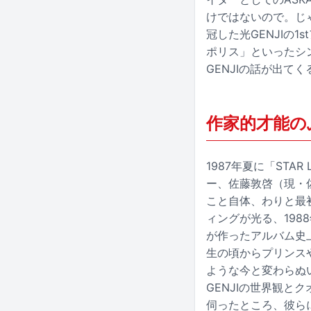
けではないので。じ
冠した光GENJIの1
ポリス」といったシ
GENJIの話が出て
作家的才能の
1987年夏に「STA
ー、佐藤敦啓（現・
こと自体、わりと最初
ィングが光る、198
が作ったアルバム史
生の頃からプリンスや
ような今と変わらぬ
GENJIの世界観と
伺ったところ、彼ら