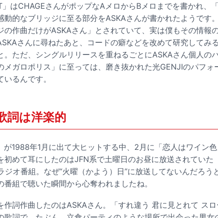
IGHT」はCHAGEさんがポップなAメロからBメロまでを書かれ
感動的なブリッジに至る部分をASKAさんが書かれたようです
ジの作曲だけがASKAさん」とされていて、実は僕もその情報
ASKAさんに尋ねたあと、コードの癖などを改めて研究してみ
と。ただ、シングルリリースを重ねるごとにASKAさん個人の
のメガロポリス」に至っては、磨き抜かれた光GENJIのパフォ
ているんです。
の歌詞は洋楽的
I」が1988年1月に出て大ヒットする中、2月に「恋人はワイン
を初めて耳にしたのはJFN系で土曜日のお昼に放送されていた
うラジオ番組。なぜ“火曜（かよう）日”に放送してないんだろう
の番組で聴いた瞬間から心奪われましたね。
を作詞作曲したのはASKAさん。「すれ違う 君に見とれて ス
の歌詞で、たぶん、立食パーティのような場所で出会った男女