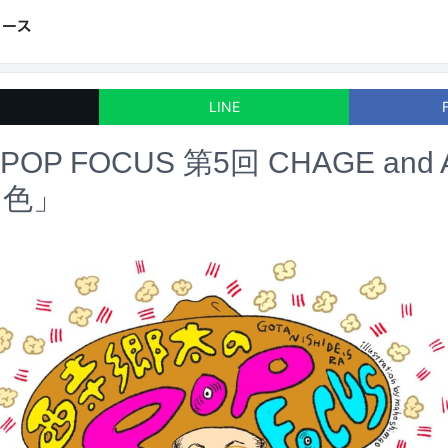
LINE
P FOCUS 第5回 CHAGE and
ン色」