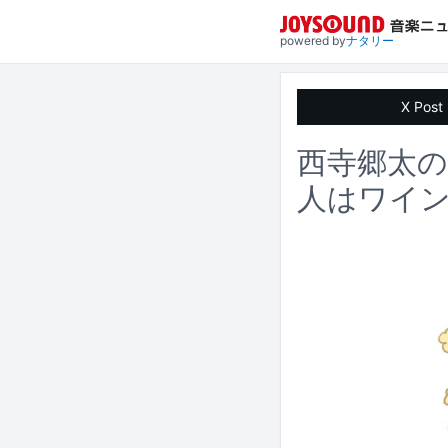
powered by
ナタリー
X Post
西寺郷太のPO
人はワイ