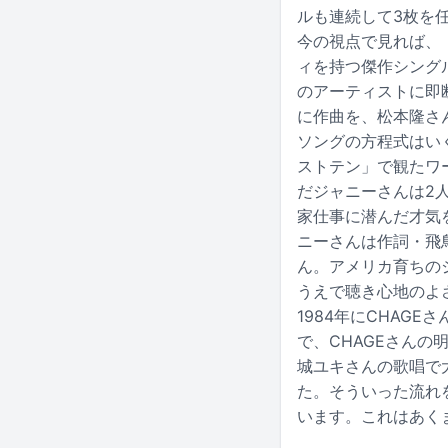
ルも連続して3枚を
今の視点で見れば、「
ィを持つ傑作シング
のアーティストに即
に作曲を、松本隆さ
ソングの方程式はいく
ストテン」で観たワ
だジャニーさんは2
家仕事に潜んだ才気
ニーさんは作詞・飛鳥
ん。アメリカ育ちの
うえで聴き心地のよ
1984年にCHAG
で、CHAGEさん
城ユキさんの歌唱で
た。そういった流れ
います。これはあく