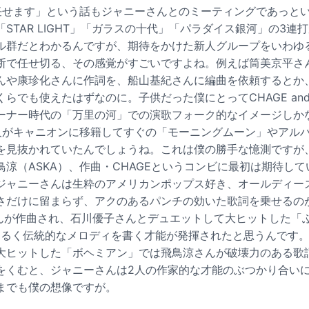
任せます」という話もジャニーさんとのミーティングであっと
STAR LIGHT」「ガラスの十代」「パラダイス銀河」の3連
ル群だとわかるんですが、期待をかけた新人グループをいわゆ
断で任せ切る、その感覚がすごいですよね。例えば筒美京平さ
んや康珍化さんに作詞を、船山基紀さんに編曲を依頼するとか
らでも使えたはずなのに。子供だった僕にとってCHAGE and
ーナー時代の「万里の河」での演歌フォーク的なイメージしか
人がキャニオンに移籍してすぐの「モーニングムーン」やアル
を見抜かれていたんでしょうね。これは僕の勝手な憶測ですが
涼（ASKA）、作曲・CHAGEというコンビに最初は期待し
ジャニーさんは生粋のアメリカンポップス好き、オールディー
さだけに留まらず、アクのあるパンチの効いた歌詞を乗せるの
Eさんが作曲され、石川優子さんとデュエットして大ヒットした「
の明るく伝統的なメロディを書く才能が発揮されたと思うんです
大ヒットした「ボヘミアン」では飛鳥涼さんが破壊力のある歌
をくむと、ジャニーさんは2人の作家的な才能のぶつかり合い
までも僕の想像ですが。