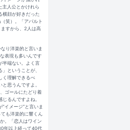
た主人公とかけれら
る横顔が好きだった
ね（笑）。「アパルト
りますから、2人は高
かなり洋楽的と言いま
議な表現も多いんです
が半端ない。よく言
る」ということが、
しく理解できるべ
いと思うんですよ。
ら、ゴールにたどり着
感じるんですよね。
“イメージ”と言いま
っても洋楽的に響くん
すか。「恋人はワイン
0年以上経って40代