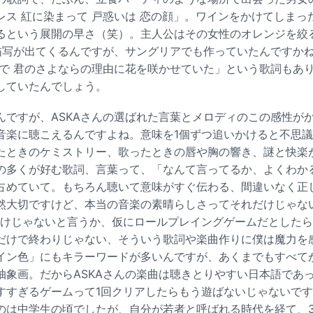
レス 紅に染まって 戸惑いは 恋の顔」。ワインをかけてしまっ
るという展開の早さ（笑）。主人公はその女性のオレンジを絞
描写が出てくるんですが、サングリアでも作っていたんですか
きで 君のさよならの理由に花を咲かせていた」という歌詞もあ
していたんでしょう。
んですが、ASKAさんの選ばれた言葉とメロディのこの感性が
音楽に聴こえるんですよね。意味を1個ずつ追いかけると不思
たときのケミストリー、歌ったときの唇や胸の響き、謎と快楽
の多くが好む歌詞、言葉って、「なんて言ってるか、よくわか
占めていて。もちろん聴いて意味がすぐ伝わる、間違いなく正
然大切ですけど、本当の音楽の素晴らしさってそれだけじゃな
わけじゃないと言うか、仮にロールプレイングゲームだとした
だけで終わりじゃない、そういう歌詞や楽曲作りに僕は魔力を
イン色」にもキラーワードが多いんですが、あくまでもすべてが
抽象画。だからASKAさんの楽曲は聴きとりやすい日本語であ
すすぎるゲームって1回クリアしたらもう遊ばないじゃないで
のは中学生の頃でしたが、自分が若者と呼ばれる時代を経て、3