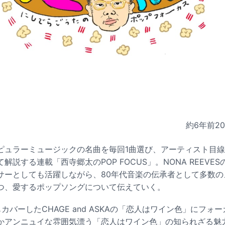
約6年前
2
ピュラーミュージックの名曲を毎回1曲選び、アーティスト目
解説する連載「西寺郷太のPOP FOCUS」。NONA REEVE
サーとしても活躍しながら、80年代音楽の伝承者として多数の
つ、愛するポップソングについて伝えていく。
カバーしたCHAGE and ASKAの「恋人はワイン色」にフォ
かアンニュイな雰囲気漂う「恋人はワイン色」の知られざる魅