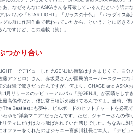
ゃあ、なぜそんなにASKAさんを尊敬しているんだという話に
stアルバムや「STAR LIGHT」「ガラスの十代」「パラダイ
ングル群に作詞作曲で携わっていたから、ということに尽きる
くるんですけど、この連載（笑）。
ぶつかり合い
R LIGHT」でデビューした光GENJIの衝撃はすさまじくて。自
佐藤アツヒロ）さん、赤坂晃さんが国民的スーパースターにな
の経験で驚きだったんですが。何より、CHAGE and ASK
8年1月リリースのデビューアルバム「光GENJI」が素晴らし
上最高傑作だと、僕は常日頃訴え続けてるんですよ。当時、僕
The Beatlesにも夢中、ビルボードのヒットチャートを必
いわゆる“洋楽マニア”だったんです。ただ、ジャニーさんの作
クオリティにだけはぶっ飛ばされていた感じでした。ちなみに対談
にオファーをくれたのはジャニー喜多川社長ご本人。「デビュ