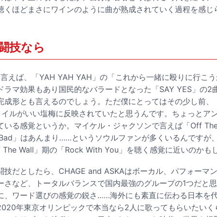
聴くほどまさにワインのように曲が熟成されていく過程を感じ
闘技なら
SKAと言えば、「YAH YAH YAH」の「これから一緒に殴りに行
ラマ効果もあり国民的なバラードとなった「SAY YES」の
完成形とも言えるのでしょう。ただ僕にとってはその少し前、
タイルがいい塩梅に反映されていたと思うんです。ちょっとア
いる感覚というか。マイケル・ジャクソンで言えば「Off The 
r」や「Bad」はあんまり……というソウルファンが多くいるんです
The Wall」期の「Rock With You」を聴く感覚に近いのか
技だとしたら、CHAGE and ASKAはボーカル、パフォー
ーさなど、トータルバランスで国内最強のグループの1つだと
に、ワード選びの感覚の鋭さ……海外にも素直に伝わる日本を
2020年東京オリンピックで本当なら2人に歌ってもらいたい