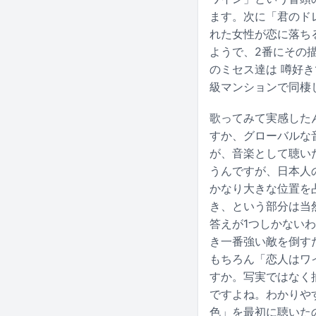
ます。次に「君のド
れた女性が恋に落ち
ようで、2番にその
のミセス達は 噂好
級マンションで同棲
歌ってみて実感した
すか、グローバルな
が、音楽として聴い
うんですが、日本人
かなり大きな位置を
き、という部分は当
答えが1つしかない
き一番強い敵を倒す
もちろん「恋人はワ
すか。写実ではなく
ですよね。わかりや
色」を最初に聴いた