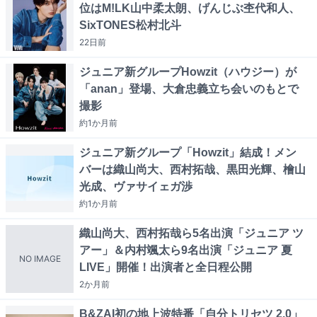
位はM!LK山中柔太朗、げんじぶ杢代和人、
SixTONES松村北斗
22日
前
ジュニア新グループHowzit（ハウジー）が
「anan」登場、大倉忠義立ち会いのもとで
撮影
約1か月
前
ジュニア新グループ「Howzit」結成！メン
バーは織山尚大、西村拓哉、黒田光輝、檜山
光成、ヴァサイェガ渉
約1か月
前
織山尚大、西村拓哉ら5名出演「ジュニア ツ
アー」＆内村颯太ら9名出演「ジュニア 夏
NO IMAGE
LIVE」開催！出演者と全日程公開
2か月
前
B&ZAI初の地上波特番「自分トリセツ 2.0」