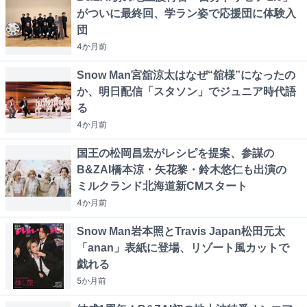
がついに最終回、学ラン姿で応援団に体験入
団
4か月
前
Snow Man宮舘涼太はなぜ“舘様”になったの
か、明日配信「スタソン」でジュニア時代語
る
4か月
前
国王の松岡昌宏がレシピを提案、参謀の
B&ZAI橋本涼・矢花黎・鈴木悠仁も出演の
ミルクランド北海道新CMスタート
4か月
前
Snow Man岩本照とTravis Japan松田元太
「anan」表紙に登場、リゾート風カットで
戯れる
5か月
前