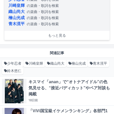
川崎皇輝
の楽曲・歌詞を検索
織山尚大
の楽曲・歌詞を検索
檜山光成
の楽曲・歌詞を検索
青木滉平
の楽曲・歌詞を検索
もっと見る
関連記事
少年忍者
川崎皇輝
織山尚大
檜山光成
青木滉平
鈴木悠仁
キスマイ「anan」で“オトナアイドル”の色
気見せる、“接近バディカット”やペア対談も
掲載
18日
前
「ViVi国宝級イケメンランキング」各部門1