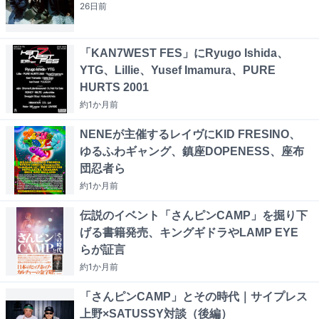
26日
前
「KAN7WEST FES」にRyugo Ishida、
YTG、Lillie、Yusef Imamura、PURE
HURTS 2001
約1か月
前
NENEが主催するレイヴにKID FRESINO、
ゆるふわギャング、鎮座DOPENESS、座布
団忍者ら
約1か月
前
伝説のイベント「さんピンCAMP」を掘り下
げる書籍発売、キングギドラやLAMP EYE
らが証言
約1か月
前
「さんピンCAMP」とその時代｜サイプレス
上野×SATUSSY対談（後編）