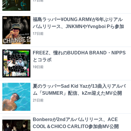
17日
前
福島ラッパー¥OUNG ARM¥が6年ぶりアル
バムリリース、JNKMNやYvngboi Pら参加
17日
前
FREEZ、憧れのBUDDHA BRAND・NIPPS
とコラボ
19日
前
夏のラッパーSad Kid Yazが13曲入りアルバ
ム「SUMMER」配信、kZm迎えたMV公開
21日
前
Bonberoが2ndアルバムリリース、ACE
COOL＆CHICO CARLITO参加曲MV公開