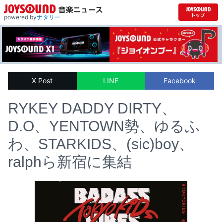
powered by
ナタリー
X Post
LINE
Facebook
RYKEY DADDY DIRTY、
D.O、YENTOWN勢、ゆるふ
わ、STARKIDS、(sic)boy、
ralphら新宿に集結