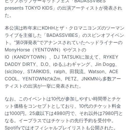
ヒップホップサーキットフェス「BADASSVIBES
presents TOKYO KIDS」の出演アーティストが発表され
た。
本公演は昨年末にKOHHとザ・クロマニヨンズのツーマン
ライブを主催した「BADASSVIBES」のスピンオフイベン
ト。“第0弾発表”でアナンスされていたヘッドライナーの
MonyHorse（YENTOWN）やゲストの
IO（KANDYTOWN）、DJ TATSUKIに加えて、RYKEY
DADDY DIRTY、D.O、ゆるふわギャング、Jin Dogg、
(sic)boy、STARKIDS、ralph、田我流、Watson、ACE
COOL、YENTOWNのkZm、PETZ、JNKMNら多数アー
ティストの出演が一挙に発表された。
なお、このイベントは10代が参加しやすい時間帯とチケ
ット価格をコンセプトとしており、10代のチケット料金
は1000円。25歳以下は4980円で、それ以外は7980円と
なる。イープラスではチケットの先行予約を受付中。
Spotifyではオフィシャルプレイリストも公開された。