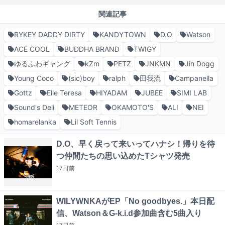
関連記事
RYKEY DADDY DIRTY
KANDYTOWN
D.O
Watson
ACE COOL
BUDDHA BRAND
TWIGY
ゆるふわギャング
kZm
PETZ
JNKMN
Jin Dogg
Young Coco
(sic)boy
ralph
田我流
Campanella
Gottz
Elle Teresa
HIYADAM
JUBEE
SIMI LAB
Sound's Deli
METEOR
OKAMOTO'S
ALI
NEI
homarelanka
Lil Soft Tennis
D.O、早く戻って来いってハナシ！帰りを待
つ仲間たちの思い込めたTシャツ発売
17日
前
WILYWNKAがEP「No goodbyes.」本日配
信、Watson＆G-k.i.d参加曲含む5曲入り