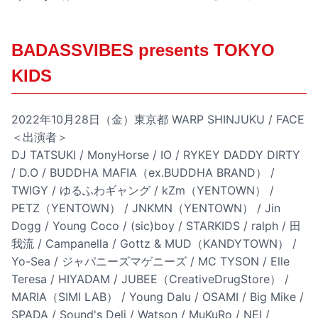
BADASSVIBES presents TOKYO
KIDS
2022年10月28日（金）東京都 WARP SHINJUKU / FACE
＜出演者＞
DJ TATSUKI / MonyHorse / IO / RYKEY DADDY DIRTY
/ D.O / BUDDHA MAFIA（ex.BUDDHA BRAND） /
TWIGY / ゆるふわギャング / kZm（YENTOWN） /
PETZ（YENTOWN） / JNKMN（YENTOWN） / Jin
Dogg / Young Coco / (sic)boy / STARKIDS / ralph / 田
我流 / Campanella / Gottz & MUD（KANDYTOWN） /
Yo-Sea / ジャパニーズマゲニーズ / MC TYSON / Elle
Teresa / HIYADAM / JUBEE（CreativeDrugStore） /
MARIA（SIMI LAB） / Young Dalu / OSAMI / Big Mike /
SPADA / Sound's Deli / Watson / MuKuRo / NEI /