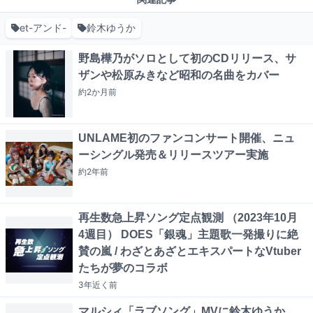
et-アンド-
鈴木ゆうか
野島樺乃がソロとして初のCDリリース、サ
ザンや松原みきなど昭和の名曲をカバー
約2か月
前
UNLAME初のファンコンサート開催、ニュ
ーシングル発売＆リリースツアー実施
約2年
前
再生数急上昇ソング定点観測 （2023年10月
4週目） DOES「銀魂」主題歌一発撮りに絶
賛の嵐 / わざとあざとエキスパートなVtuber
たちが夢のコラボ
3年近く
前
マルシィ「ラブソング」MVに鈴木ゆうか、