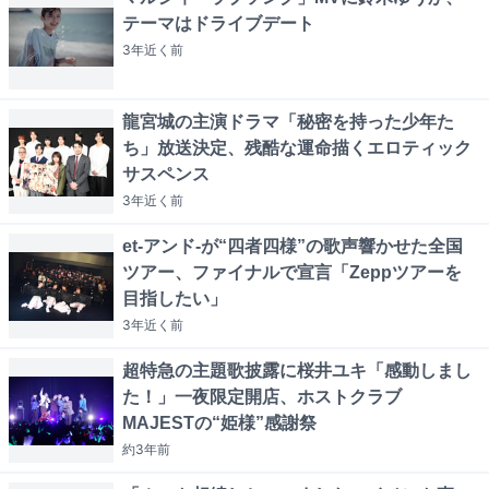
テーマはドライブデート
3年近く
前
龍宮城の主演ドラマ「秘密を持った少年た
ち」放送決定、残酷な運命描くエロティック
サスペンス
3年近く
前
et-アンド-が“四者四様”の歌声響かせた全国
ツアー、ファイナルで宣言「Zeppツアーを
目指したい」
3年近く
前
超特急の主題歌披露に桜井ユキ「感動しまし
た！」一夜限定開店、ホストクラブ
MAJESTの“姫様”感謝祭
約3年
前