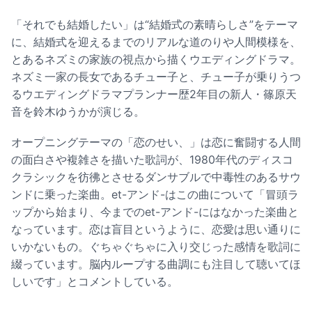
「それでも結婚したい」は“結婚式の素晴らしさ”をテーマ
に、結婚式を迎えるまでのリアルな道のりや人間模様を、
とあるネズミの家族の視点から描くウエディングドラマ。
ネズミ一家の長女であるチュー子と、チュー子が乗りうつ
るウエディングドラマプランナー歴2年目の新人・篠原天
音を鈴木ゆうかが演じる。
オープニングテーマの「恋のせい、」は恋に奮闘する人間
の面白さや複雑さを描いた歌詞が、1980年代のディスコ
クラシックを彷彿とさせるダンサブルで中毒性のあるサウ
ンドに乗った楽曲。et-アンド-はこの曲について「冒頭ラ
ップから始まり、今までのet-アンド-にはなかった楽曲と
なっています。恋は盲目というように、恋愛は思い通りに
いかないもの。ぐちゃぐちゃに入り交じった感情を歌詞に
綴っています。脳内ループする曲調にも注目して聴いてほ
しいです」とコメントしている。