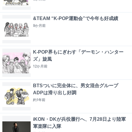
&TEAM “K-POP運動会”で今年も好成績
9か月
前
K-POP界もにぎわす「デーモン・ハンター
ズ」旋風
12か月
前
BTSついに完全体に、男女混合グループ
ADPは滑り出し好調
約1年
前
iKON・DKが兵役履行へ、7月28日より陸軍
軍楽隊に入隊