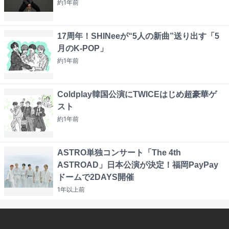
約1年
前
17周年！SHINeeが“5人の新曲”送り出す「5
月のK-POP」
約1年
前
Coldplay韓国公演にTWICEはじめ超豪華ゲ
スト
約1年
前
ASTRO単独コンサート「The 4th
ASTROAD」日本公演が決定！福岡PayPay
ドームで2DAYS開催
1年以上
前