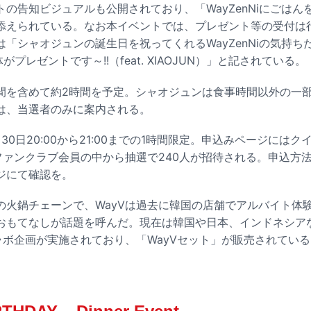
ントの告知ビジュアルも公開されており、「WayZenNiにごはんを
添えられている。なお本イベントでは、プレゼント等の受付は
「シャオジュンの誕生日を祝ってくれるWayZenNiの気持ち
体がプレゼントです～!!（feat. XIAOJUN）」と記されている。
間を含めて約2時間を予定。シャオジュンは食事時間以外の一
は、当選者のみに案内される。
30日20:00から21:00までの1時間限定。申込みページには
Vファンクラブ会員の中から抽選で240人が招待される。申込方
ージにて確認を。
の火鍋チェーンで、WayVは過去に韓国の店舗でアルバイト体
おもてなしが話題を呼んだ。現在は韓国や日本、インドネシア
ラボ企画が実施されており、「WayVセット」が販売されてい