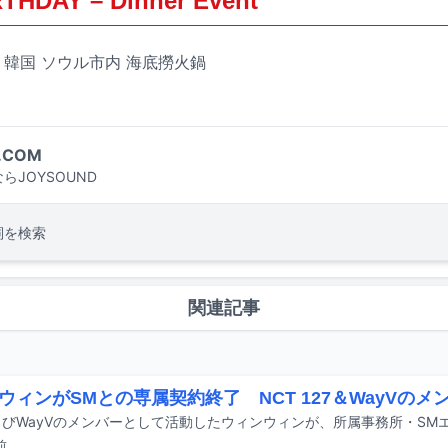
THDAY – Dinner Event
木）韓国 ソウル市内 海底撈火鍋
.COM
らJOYSOUND
詞を検索
関連記事
ウィンがSMとの専属契約終了 NCT 127＆WayVの
前