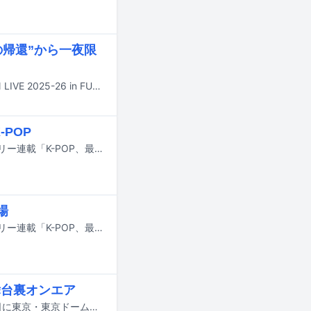
の帰還”から一夜限
SMエンタテインメント所属アーティストが集結するライブイベント「SMTOWN LIVE 2025-26 in FUKUOKA」が昨日1月27日に福岡・福岡PayPayドームにて開幕した。
POP
大きな話題から気になる小ネタまで、“最近のK-POP”をまとめて振り返るマンスリー連載「K-POP、最近どう？」。2025年の締めくくり、ソウルで初雪も観測された12月は、「Melon Music Awards 2025 （MMA 2025）」で3冠に輝いたG-DRAGONや、「第76回NHK紅白歌合戦」「第67回 輝く！日本レコード大賞」でのK-POP勢の活躍など、日韓で華やかなニュースが駆け巡りました。授賞式では“第5世代”によるフレッシュなカバーから、「MMA」での8年ぶりとなるEXOによる貫禄たっぷりのパフォーマンスまで、世代を超えてスターたちの熱いステージも強く印象に残っています。本稿では、そんな熱狂と歓喜に包まれた12月のK-POPシーンから、印象的な出来事をピックアップします。
場
大きな話題から気になる小ネタまで、“最近のK-POP”をまとめて振り返るマンスリー連載「K-POP、最近どう？」。8月は「KCON LA 2025」や世界的音楽フェス「Lollapalooza Chicago」への出演に加え、BTSのVがMLB「ロサンゼルス・ドジャース対シンシナティ・レッズ」戦の始球式に登場するなど、アメリカを舞台にしたK-POPのトピックが相次ぎました。もちろん、このほかにもHYBEの大型新人CORTISのデビューやStray Kidsの約8カ月ぶりの本国カムバックなど、話題は盛りだくさん。本稿では、そんな8月のK-POPシーンから印象的な出来事をピックアップしてお届けします。
舞台裏オンエア
フジテレビ系「週刊ナイナイミュージック」の本日8月27日放送回で8月9、10日に東京・東京ドームで行われたSM ENTERTAINMENTの主催ライブ「SMTOWN LIVE 2025 in TOKYO」の模様がオンエアされる。