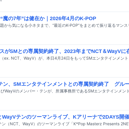
P“魔の7年”は健在か｜2026年4月のK-POP
スがSMとの専属契約終了、2023年までNCT＆WayVに
Vテン、SMエンタテインメントとの専属契約終了 グル
1とWayVテンのツーマンライブ、Kアリーナで2DAYS開