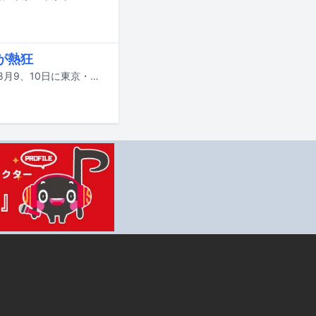
人が熱狂
SM ENTERTAINMENTが主催するライブ「SMTOWN LIVE 2025 in TOKYO」が8月9、10日に東京・東京ドームで開催された。