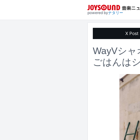
powered by
ナタリー
X Post
WayVシ
ごはんは