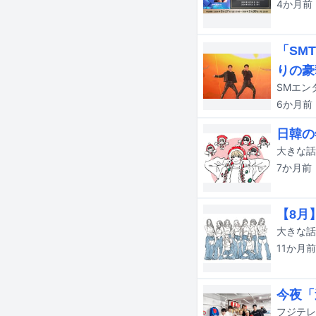
4か月
前
「SM
りの豪
6か月
前
日韓の
7か月
前
【8月
11か月
前
今夜「