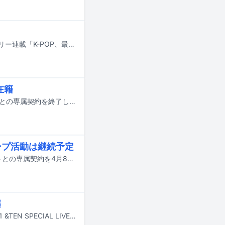
大きな話題から気になる小ネタまで、“最近のK-POP”をまとめて振り返るマンスリー連載「K-POP、最近どう？」。4月は10～12日、17～19日に、毎年K-POP勢の出演が注目される「Coachella Valley Music and Arts Festival」が行われましたが、国内でも同時期にBTSが東京ドーム、TWICEがMUFGスタジアム（国立競技場）、東方神起が日産スタジアムで大規模な単独公演を開催しました。BTSの来日公演は実に7年ぶり。公演の模様はもちろんのこと、日本でつかの間のオフを過ごすメンバーの一挙一動も、連日大きな反響を呼びました。一方で、デビューから7年を迎えたグループが次々と活動の休止や終了を発表。近年はメンバー全員での再契約が以前ほど珍しくなくなったように思われましたが、改めて“魔の7年”という言葉を突きつけられるような、K-POPシーンの競争の激しさが浮き彫りとなった1カ月でもありました。本稿では、そんな4月のK-POPシーンから、印象的な出来事をピックアップしてお届けします。
在籍
ルーカス（ex. NCT、WayV）が、本日4月24日をもってSMエンタテインメントとの専属契約を終了した。
ープ活動は継続予定
NCTおよびWayVのメンバー・テンが、所属事務所であるSMエンタテインメントとの専属契約を4月8日付で終了する。
催
2NE1とテン（NCT、WayV）のツーマンライブ「K*Pop Masterz Presents 2NE1 &TEN SPECIAL LIVE in JAPAN 2026」が5月20、21日に神奈川・Kアリーナ横浜にて開催される。