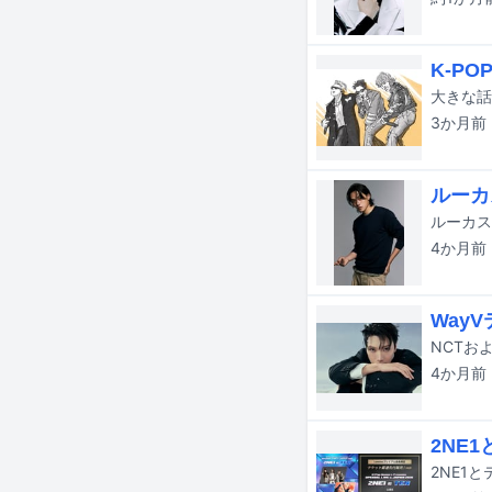
K-PO
3か月
前
ルーカ
4か月
前
Way
4か月
前
2NE