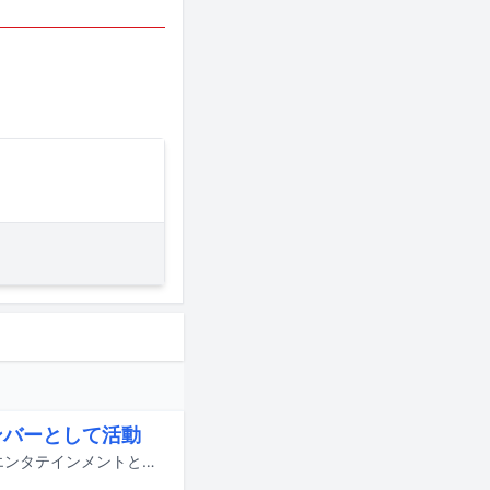
メンバーとして活動
NCTおよびWayVのメンバーとして活動したウィンウィンが、所属事務所・SMエンタテインメントとの専属契約を明日7月9日付で終了する。