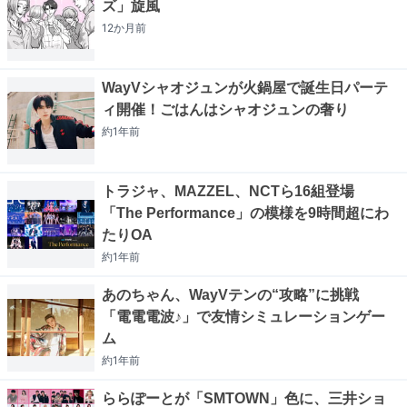
ズ」旋風
12か月
前
WayVシャオジュンが火鍋屋で誕生日パーテ
ィ開催！ごはんはシャオジュンの奢り
約1年
前
トラジャ、MAZZEL、NCTら16組登場
「The Performance」の模様を9時間超にわ
たりOA
約1年
前
あのちゃん、WayVテンの“攻略”に挑戦
「電電電波♪」で友情シミュレーションゲー
ム
約1年
前
ららぽーとが「SMTOWN」色に、三井ショ