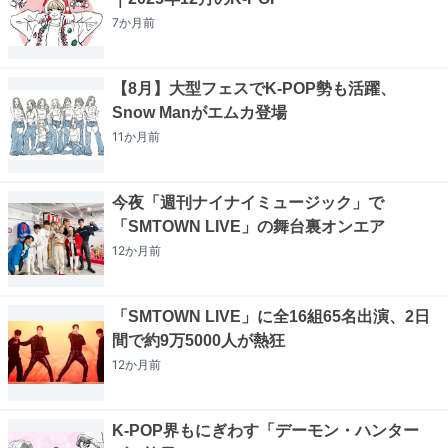
7か月
前
【8月】大型フェスでK-POP勢も活躍、
Snow Manがエムカ登場
11か月
前
今夜「週刊ナイナイミュージック」で
「SMTOWN LIVE」の舞台裏オンエア
12か月
前
「SMTOWN LIVE」に全16組65名出演、2日
間で約9万5000人が熱狂
12か月
前
K-POP界もにぎわす「デーモン・ハンター