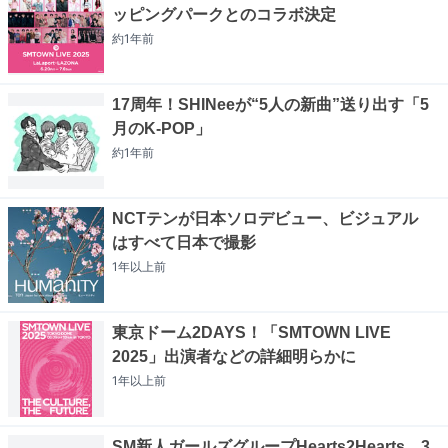
ッピングパークとのコラボ決定
約1年
前
17周年！SHINeeが“5人の新曲”送り出す「5
月のK-POP」
約1年
前
NCTテンが日本ソロデビュー、ビジュアル
はすべて日本で撮影
1年以上
前
東京ドーム2DAYS！「SMTOWN LIVE
2025」出演者などの詳細明らかに
1年以上
前
SM新人ガールズグループHearts2Hearts、3