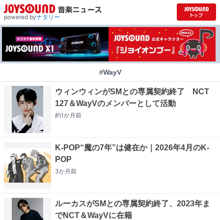
powered by
ナタリー
#WayV
ウィンウィンがSMとの専属契約終了 NCT
127＆WayVのメンバーとして活動
約1か月
前
K-POP“魔の7年”は健在か｜2026年4月のK-
POP
3か月
前
ルーカスがSMとの専属契約終了、2023年ま
でNCT＆WayVに在籍