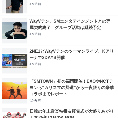
4か月
前
WayVテン、SMエンタテインメントとの専
属契約終了 グループ活動は継続予定
4か月
前
2NE1とWayVテンのツーマンライブ、Kアリ
ーナで2DAYS開催
4か月
前
「SMTOWN」初の福岡開催！EXOやNCTテ
ヨンら“カリスマの帰還”から一夜限りの豪華
コラボまでレポート
6か月
前
日韓の年末音楽特番＆授賞式が大盛りあがり
｜2025年12月のK-POP