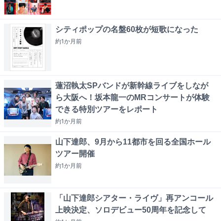
シティポップの名盤60枚が短歌になった
約1か月
前
蓮沼執太SPバンドが新幹線ライブをしなが
ら大阪へ！坂本龍一のMRコンサートが体験
できる特別ツアーをレポート
約1か月
前
山下達郎、9月から11都市を回る全国ホール
ツアー開催
約1か月
前
「山下達郎シアター・ライヴ」再アンコール
上映決定、ソロデビュー50周年を記念して