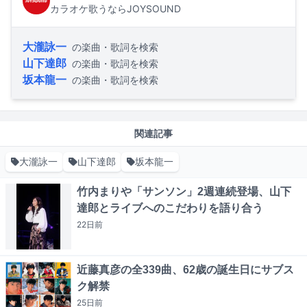
カラオケ歌うならJOYSOUND
大瀧詠一
の楽曲・歌詞を検索
山下達郎
の楽曲・歌詞を検索
坂本龍一
の楽曲・歌詞を検索
関連記事
大瀧詠一
山下達郎
坂本龍一
竹内まりや「サンソン」2週連続登場、山下
達郎とライブへのこだわりを語り合う
22日
前
近藤真彦の全339曲、62歳の誕生日にサブス
ク解禁
25日
前