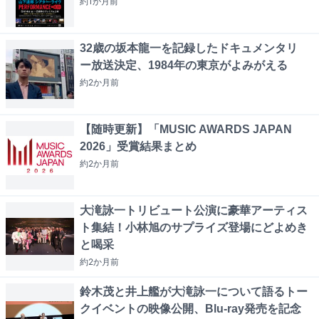
約1か月
前
32歳の坂本龍一を記録したドキュメンタリ
ー放送決定、1984年の東京がよみがえる
約2か月
前
【随時更新】「MUSIC AWARDS JAPAN
2026」受賞結果まとめ
約2か月
前
大滝詠一トリビュート公演に豪華アーティス
ト集結！小林旭のサプライズ登場にどよめき
と喝采
約2か月
前
鈴木茂と井上艦が大滝詠一について語るトー
クイベントの映像公開、Blu-ray発売を記念