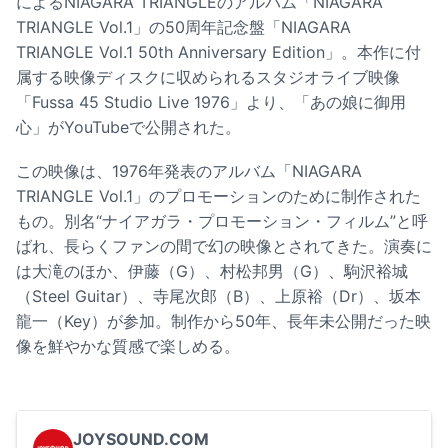
によるNIAGARA TRIANGLEのアルバム「NIAGARA
TRIANGLE Vol.1」の50周年記念盤「NIAGARA
TRIANGLE Vol.1 50th Anniversary Edition」。本作に付
属する映像ディスクに収められるスタジオライブ映像
「Fussa 45 Studio Live 1976」より、「あの娘に御用
心」がYouTubeで公開された。
この映像は、1976年発表のアルバム「NIAGARA
TRIANGLE Vol.1」のプロモーションのために制作された
もの。別名“ナイアガラ・プロモーション・フィルム”と呼
ばれ、長らくファンの間で幻の映像とされてきた。演奏に
は大滝のほか、伊藤（G）、村松邦男（G）、駒沢裕城
（Steel Guitar）、寺尾次郎（B）、上原裕（Dr）、坂本
龍一（Key）が参加。制作から50年、長年未公開だった映
像を鮮やかな質感で楽しめる。
JOYSOUND.COM