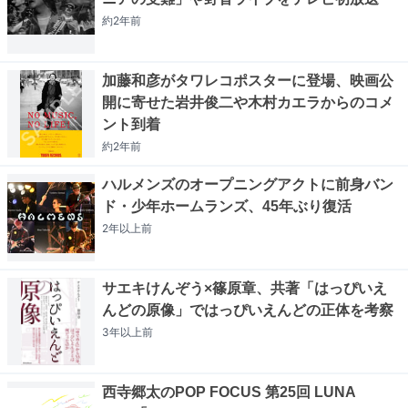
約2年
前
加藤和彦がタワレコポスターに登場、映画公
開に寄せた岩井俊二や木村カエラからのコメ
ント到着
約2年
前
ハルメンズのオープニングアクトに前身バン
ド・少年ホームランズ、45年ぶり復活
2年以上
前
サエキけんぞう×篠原章、共著「はっぴいえ
んどの原像」ではっぴいえんどの正体を考察
3年以上
前
西寺郷太のPOP FOCUS 第25回 LUNA