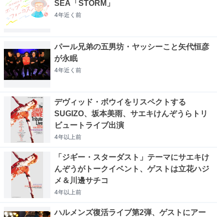
SEA「STORM」
4年近く
前
パール兄弟の五男坊・ヤッシーこと矢代恒彦
が永眠
4年近く
前
デヴィッド・ボウイをリスペクトする
SUGIZO、坂本美雨、サエキけんぞうらトリ
ビュートライブ出演
4年以上
前
「ジギー・スターダスト」テーマにサエキけ
んぞうがトークイベント、ゲストは立花ハジ
メ＆川邊サチコ
4年以上
前
ハルメンズ復活ライブ第2弾、ゲストにアー