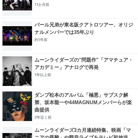
11か月
前
パール兄弟が東名阪クアトロツアー、オリジ
ナルメンバーでは35年ぶり
約1年
前
ムーンライダーズの“問題作”「アマチュア・
アカデミー」アナログで再発
1年以上
前
ダンプ松本のアルバム「極悪」サブスク解
禁、坂本龍一や44MAGNUMメンバーらが楽
曲提供
2年近く
前
ムーンライダーズ3カ月連続特集、映画「マ
ニアの受難」や野音ライブをテレビ初放送