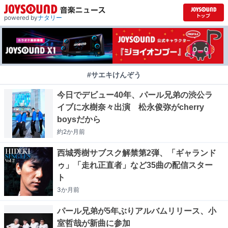
powered by
ナタリー
#サエキけんぞう
今日でデビュー40年、パール兄弟の渋公ラ
イブに水樹奈々出演 松永俊弥がcherry
boysだから
約2か月
前
西城秀樹サブスク解禁第2弾、「ギャランド
ゥ」「走れ正直者」など35曲の配信スター
ト
3か月
前
パール兄弟が5年ぶりアルバムリリース、小
室哲哉が新曲に参加