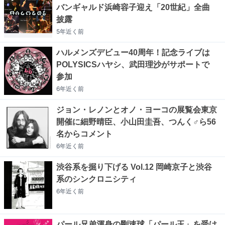
バンギャルド浜崎容子迎え「20世紀」全曲
披露
5年近く
前
ハルメンズデビュー40周年！記念ライブは
POLYSICSハヤシ、武田理沙がサポートで
参加
6年近く
前
ジョン・レノンとオノ・ヨーコの展覧会東京
開催に細野晴臣、小山田圭吾、つんく♂ら56
名からコメント
6年近く
前
渋谷系を掘り下げる Vol.12 岡崎京子と渋谷
系のシンクロニシティ
6年近く
前
パール兄弟渾身の剛速球「パール玉」を受け