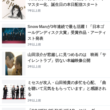
マスター化、誕生日の本日配信スタート
1年以上
前
Snow Manが3年連続で最も活躍！「日本ゴ
ールデンディスク大賞」受賞作品・アーティ
スト発表
2年以上
前
山田涼介が窓越しに見つめるのは 映画「サ
イレントラブ」切ない本編映像公開
2年以上
前
ミセスが友人・山田裕貴の多忙を心配、「曲
を聴いて元気をもらっています」と感謝され
る
2年以上
前