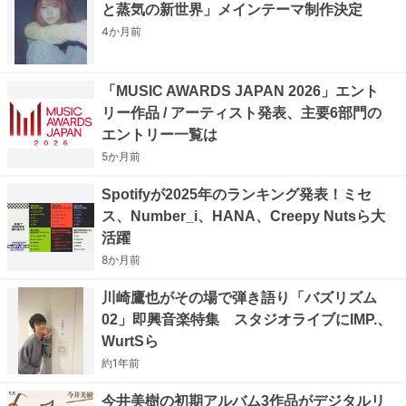
と蒸気の新世界」メインテーマ制作決定
4か月
前
「MUSIC AWARDS JAPAN 2026」エント
リー作品 / アーティスト発表、主要6部門の
エントリー一覧は
5か月
前
Spotifyが2025年のランキング発表！ミセ
ス、Number_i、HANA、Creepy Nutsら大
活躍
8か月
前
川崎鷹也がその場で弾き語り「バズリズム
02」即興音楽特集 スタジオライブにIMP.、
WurtSら
約1年
前
今井美樹の初期アルバム3作品がデジタルリ