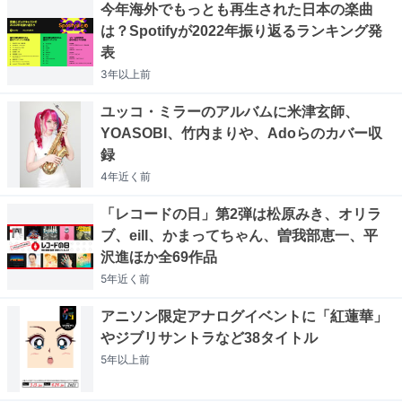
今年海外でもっとも再生された日本の楽曲
は？Spotifyが2022年振り返るランキング発
表
3年以上
前
ユッコ・ミラーのアルバムに米津玄師、
YOASOBI、竹内まりや、Adoらのカバー収
録
4年近く
前
「レコードの日」第2弾は松原みき、オリラ
ブ、eill、かまってちゃん、曽我部恵一、平
沢進ほか全69作品
5年近く
前
アニソン限定アナログイベントに「紅蓮華」
やジブリサントラなど38タイトル
5年以上
前