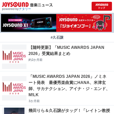
powered by
ナタリー
#久石譲
【随時更新】「MUSIC AWARDS JAPAN
2026」受賞結果まとめ
約2か月
前
「MUSIC AWARDS JAPAN 2026」ノミネ
ート発表 最優秀楽曲賞にHANA、米津玄
師、サカナクション、アイナ・ジ・エンド、
M!LK
3か月
前
幾田りら＆久石譲がタッグ！「レイトン教授