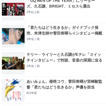
「GQ MEN OF THE YEAR」にリーダー
ズ、久石譲、BRIGHT、ミセスら選出
2年以上
前
「君たちはどう生きるか」ガイドブック発
売、米津玄師や菅田将暉らインタビュー掲載
3年近く
前
テリー・ライリーと久石譲がEテレ「スイッ
チインタビュー」で対談、音楽の深淵に迫る
3年近く
前
あいみょん、柴咲コウ、菅田将暉が宮崎駿監
督「君たちはどう生きるか」声優を担当
約3年
前