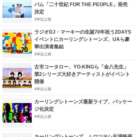
バム「二十世紀 FOR THE PEOPLE」発売
決定
3年以上
前
ラジオDJ・マーキーの生誕70年祝う2DAYS
イベントにカーリングシトーンズ、UAら豪
華出演者集結
3年以上
前
古市コータロー、YO-KINGら「金八先生」
第2シリーズ大好きアーティストがイベント
開催
4年以上
前
カーリングシトーンズ最新ライブ、パッケー
ジ化決定
4年以上
前
カーリングシトーンズ、ムロツヨシ主演映画