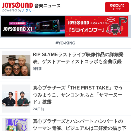
powered by
ナタリー
#YO-KING
RIP SLYMEラストライブ映像作品の詳細発
表、ゲストアーティストコラボも全曲収録
9日
前
真心ブラザーズ「THE FIRST TAKE」でう
つみようこ、サンコンJr.らと「サマーヌー
ド」披露
24日
前
真心ブラザーズとハンバート ハンバートの
ツーマン開催、ビジュアルは三好愛の描き下