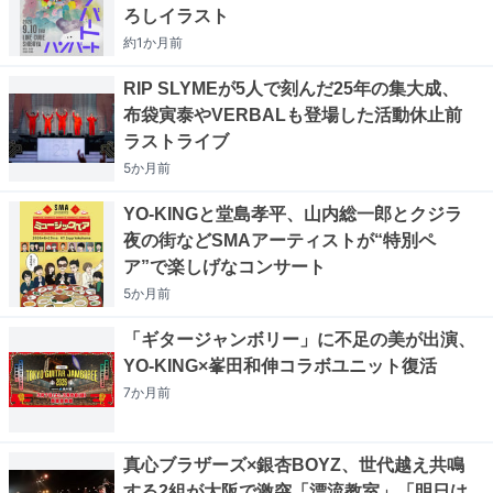
ろしイラスト
約1か月
前
RIP SLYMEが5人で刻んだ25年の集大成、
布袋寅泰やVERBALも登場した活動休止前
ラストライブ
5か月
前
YO-KINGと堂島孝平、山内総一郎とクジラ
夜の街などSMAアーティストが“特別ペ
ア”で楽しげなコンサート
5か月
前
「ギタージャンボリー」に不足の美が出演、
YO-KING×峯田和伸コラボユニット復活
7か月
前
真心ブラザーズ×銀杏BOYZ、世代越え共鳴
する2組が大阪で激突「漂流教室」「明日は