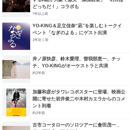
どっちだ！」コラボも
1年以上
前
YO-KING＆足立佳奈“凪”を楽しむトークイ
ベント「なぎのよる」にゲスト出演
2年近く
前
井ノ原快彦、鈴木愛理、曽我部恵一、チッ
チ、YO-KINGがオーケストラと共演
約2年
前
加藤和彦がタワレコポスターに登場、映画公
開に寄せた岩井俊二や木村カエラからのコメ
ント到着
約2年
前
古市コータローのソロツアーに會田茂一 、