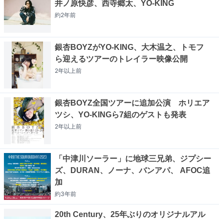
井ノ原快彦、西寺郷太、YO-KING
約2年
前
銀杏BOYZがYO-KING、大木温之、トモフ
ら迎えるツアーのトレイラー映像公開
2年以上
前
銀杏BOYZ全国ツアーに追加公演 ホリエア
ツシ、YO-KINGら7組のゲストも発表
2年以上
前
「中津川ソーラー」に地球三兄弟、ジプシー
ズ、DURAN、ノーナ、バンアパ、 AFOC追
加
約3年
前
20th Century、25年ぶりのオリジナルアル