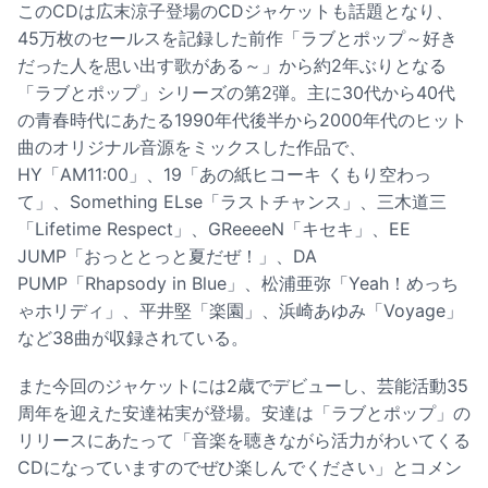
このCDは広末涼子登場のCDジャケットも話題となり、
45万枚のセールスを記録した前作「ラブとポップ～好き
だった人を思い出す歌がある～」から約2年ぶりとなる
「ラブとポップ」シリーズの第2弾。主に30代から40代
の青春時代にあたる1990年代後半から2000年代のヒット
曲のオリジナル音源をミックスした作品で、
HY「AM11:00」、19「あの紙ヒコーキ くもり空わっ
て」、Something ELse「ラストチャンス」、三木道三
「Lifetime Respect」、GReeeeN「キセキ」、EE
JUMP「おっととっと夏だぜ！」、DA
PUMP「Rhapsody in Blue」、松浦亜弥「Yeah！めっち
ゃホリディ」、平井堅「楽園」、浜崎あゆみ「Voyage」
など38曲が収録されている。
また今回のジャケットには2歳でデビューし、芸能活動35
周年を迎えた安達祐実が登場。安達は「ラブとポップ」の
リリースにあたって「音楽を聴きながら活力がわいてくる
CDになっていますのでぜひ楽しんでください」とコメン