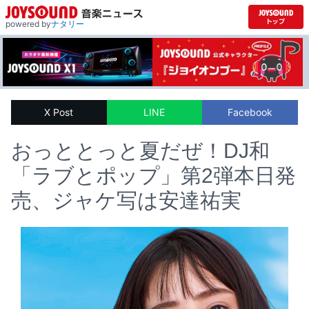
powered by
ナタリー
X Post
LINE
Facebook
おっととっと夏だぜ！DJ和
「ラブとポップ」第2弾本日発
売、ジャケ写は安達祐実