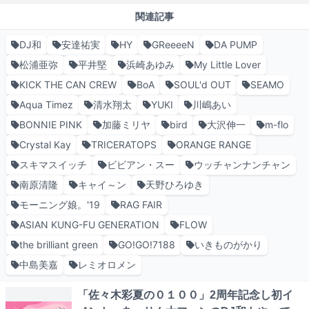
関連記事
DJ和
安達祐実
HY
GReeeeN
DA PUMP
松浦亜弥
平井堅
浜崎あゆみ
My Little Lover
KICK THE CAN CREW
BoA
SOUL'd OUT
SEAMO
Aqua Timez
清水翔太
YUKI
川嶋あい
BONNIE PINK
加藤ミリヤ
bird
大沢伸一
m-flo
Crystal Kay
TRICERATOPS
ORANGE RANGE
スキマスイッチ
ビビアン・スー
ウッチャンナンチャン
南原清隆
キャイ～ン
天野ひろゆき
モーニング娘。'19
RAG FAIR
ASIAN KUNG-FU GENERATION
FLOW
the brilliant green
GO!GO!7188
いきものがかり
中島美嘉
レミオロメン
「佐々木彩夏の０１００」2周年記念し初イ