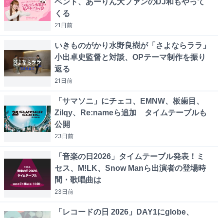
ベント、あーりん大ファンのDJ和もやって
くる
21日
前
いきものがかり水野良樹が「さよならララ」
小出卓史監督と対談、OPテーマ制作を振り
返る
21日
前
「サマソニ」にチェコ、EMNW、板歯目、
Zilqy、Re:nameら追加 タイムテーブルも
公開
23日
前
「音楽の日2026」タイムテーブル発表！ミ
セス、M!LK、Snow Manら出演者の登場時
間・歌唱曲は
23日
前
「レコードの日 2026」DAY1にglobe、