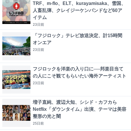
TRF、m-flo、ELT、kurayamisaka、雪国、
人畜乱弾、クレイジーケンバンドなど60ア
イテム
23日
前
「フジロック」テレビ放送決定、計15時間
オンエア
23日
前
フジロックを洋楽の入り口に──邦楽目当て
の人にこそ観てもらいたい海外アーティスト
23日
前
増子直純、渡辺大知、シシド・カフカら
Netflix「ダウンタイム」出演、テーマは美容
整形の光と闇
25日
前