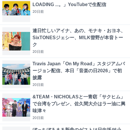
LOADING ...。」YouTubeで生配信
20日
前
連日忙しいアイナ、あの、モナキ・おヨネ、
SixTONESジェシー、M!LK曽野が本音トー
ク
20日
前
Travis Japan「On My Road」スタジアムバ
ージョン配信、本日「音楽の日2026」で初
披露
20日
前
&TEAM・NICHOLASと一青窈「サクヒム」
で台湾をプレゼン、佐久間大介はラー油に興
味津々
20日
前
ぼっちぼろまる新曲のゲストは日向坂46小