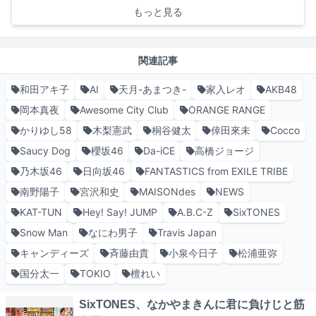
もっと見る
関連記事
和田アキ子
AI
天月-あまつき-
家入レオ
AKB48
岡本真夜
Awesome City Club
ORANGE RANGE
かりゆし58
木梨憲武
桐谷健太
倖田來未
Cocco
Saucy Dog
櫻坂46
Da-iCE
高橋ジョージ
乃木坂46
日向坂46
FANTASTICS from EXILE TRIBE
南野陽子
宮沢和史
MAISONdes
NEWS
KAT-TUN
Hey! Say! JUMP
A.B.C-Z
SixTONES
Snow Man
なにわ男子
Travis Japan
キャンディーズ
斉藤由貴
小泉今日子
松浦亜弥
国分太一
TOKIO
檀れい
SixTONES、なかやまきんに君に負けじと筋