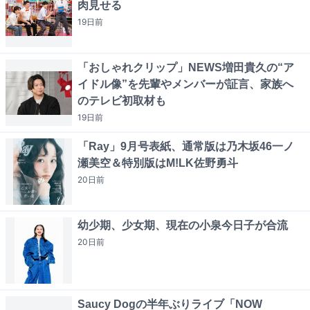
肉見せる
19日
前
「おしゃれクリップ」NEWS増田貴久の“ア
イドル像”を先輩やメンバーが証言、家族へ
のテレビ初取材も
19日
前
「Ray」9月号表紙、通常版は乃木坂46一ノ
瀬美空＆特別版はM!LK佐野勇斗
20日
前
幼少期、少女期、現在の小泉今日子が合流
20日
前
Saucy Dogの半年ぶりライブ「NOW