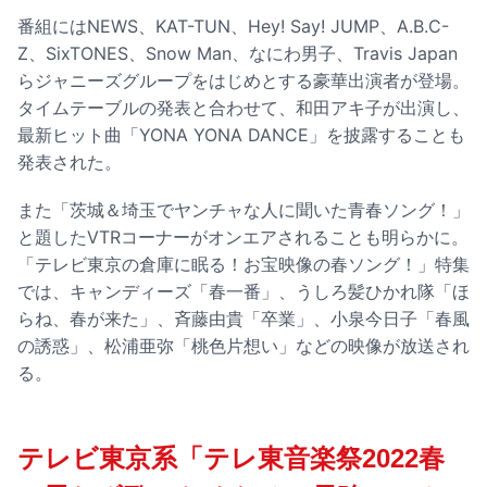
番組にはNEWS、KAT-TUN、Hey! Say! JUMP、A.B.C-
Z、SixTONES、Snow Man、なにわ男子、Travis Japan
らジャニーズグループをはじめとする豪華出演者が登場。
タイムテーブルの発表と合わせて、和田アキ子が出演し、
最新ヒット曲「YONA YONA DANCE」を披露することも
発表された。
また「茨城＆埼玉でヤンチャな人に聞いた青春ソング！」
と題したVTRコーナーがオンエアされることも明らかに。
「テレビ東京の倉庫に眠る！お宝映像の春ソング！」特集
では、キャンディーズ「春一番」、うしろ髪ひかれ隊「ほ
らね、春が来た」、斉藤由貴「卒業」、小泉今日子「春風
の誘惑」、松浦亜弥「桃色片想い」などの映像が放送され
る。
テレビ東京系「テレ東音楽祭2022春