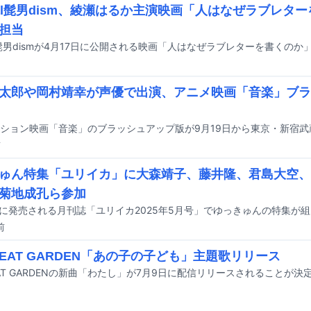
icial髭男dism、綾瀬はるか主演映画「人はなぜラブレ
担当
cial髭男dismが4月17日に公開される映画「人はなぜラブレターを書くの
太郎や岡村靖幸が声優で出演、アニメ映画「音楽」ブラ
ション映画「音楽」のブラッシュアップ版が9月19日から東京・新宿
前
ゅん特集「ユリイカ」に大森靖子、藤井隆、君島大空、
菊地成孔ら参加
日に発売される月刊誌「ユリイカ2025年5月号」でゆっきゅんの特集が
前
 BEAT GARDEN「あの子の子ども」主題歌リリース
BEAT GARDENの新曲「わたし」が7月9日に配信リリースされることが決