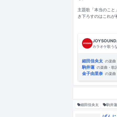
主題歌「本当のこと
き下ろすのはこれが
JOYSOUND
カラオケ歌うな
細田佳央太
の楽曲
駒井蓮
の楽曲・歌
金子由里奈
の楽曲
細田佳央太
駒井
げんじ