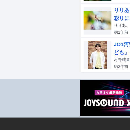
りりあ
彩りに
約2年
前
JO1
ども」
約2年
前