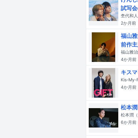
試写会
2か月
前
福山雅
前作主
4か月
前
キスマ
Kis-
4か月
前
松本潤
6か月
前