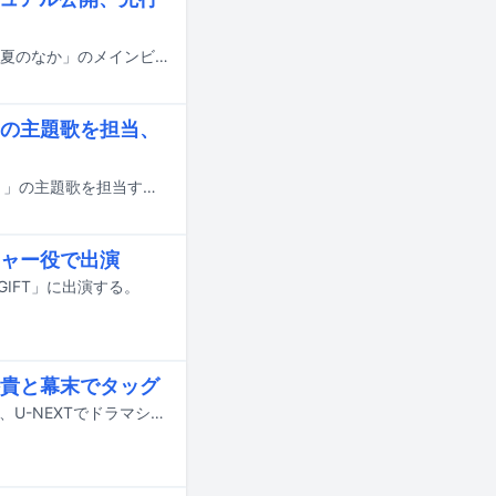
杢代和人（原因は自分にある。）が奥智哉とダブル主演を務める新ドラマ「君は夏のなか」のメインビジュアルが公開された。
の主題歌を担当、
福山雅治が8月7日に公開される映画「あの星が降る丘で、君とまた出会いたい。」の主題歌を担当する。
ャー役で出演
GIFT」に出演する。
貴と幕末でタッグ
松本潤（嵐）が3月26、27日にTBS系でスペシャルドラマとして地上波放送され、U-NEXTでドラマシリーズとして配信される「ちるらん 新撰組鎮魂歌」に出演する。