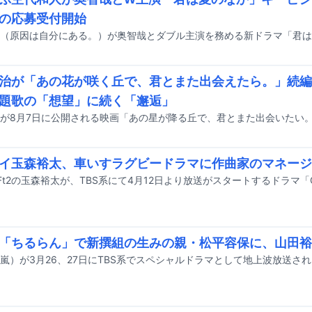
の応募受付開始
治が「あの花が咲く丘で、君とまた出会えたら。」続編
題歌の「想望」に続く「邂逅」
イ玉森裕太、車いすラグビードラマに作曲家のマネージ
My-Ft2の玉森裕太が、TBS系にて4月12日より放送がスタートするドラマ「
「ちるらん」で新撰組の生みの親・松平容保に、山田裕