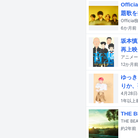
Off
題歌を
Offi
6か月
前
坂本慎
再上映
アニメー
12か月
ゆっき
りか、
4月28
1年以上
THE
THE 
約2年
前