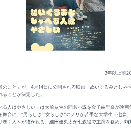
3年以上前
2
当のこと」が、4月14日に公開される映画「ぬいぐるみとしゃ
れることが決定した。
べる人はやさしい」は大前粟生の同名小説を金子由里奈が映画
を舞台に、“男らしさ”“女らしさ”のノリが苦手な大学生・七森
り巻く人々が描かれる。細田佳央太が七森役で主演を務め、駒