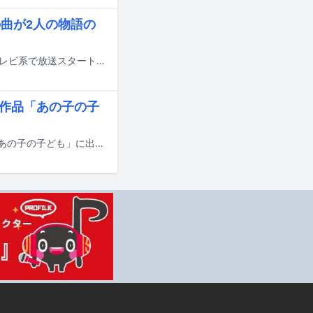
曲が2人の物語の
りりあ。の新曲「ねえ、ちゃんと聞いてる？」が、6月25日にカンテレ・フジテレビ系で放送スタートするテレビドラマ「あの子の子ども」のオープニング曲に決定した。
の作品「あの子の子
河野純喜（JO1）が、6月25日にスタートするカンテレ・フジテレビ系ドラマ「あの子の子ども」に出演する。