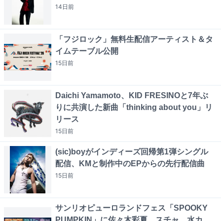
14日
前
「フジロック」無料生配信アーティスト＆タ
イムテーブル公開
15日
前
Daichi Yamamoto、KID FRESINOと7年ぶ
りに共演した新曲「thinking about you」リ
リース
15日
前
(sic)boyがインディーズ回帰第1弾シングル
配信、KMと制作中のEPからの先行配信曲
15日
前
サンリオピューロランドフェス「SPOOKY
PUMPKIN」に佐々木彩夏、スチャ、水カ