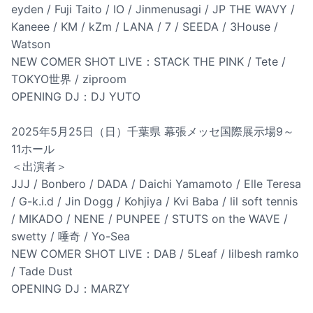
eyden / Fuji Taito / IO / Jinmenusagi / JP THE WAVY /
Kaneee / KM / kZm / LANA / 7 / SEEDA / 3House /
Watson
NEW COMER SHOT LIVE：STACK THE PINK / Tete /
TOKYO世界 / ziproom
OPENING DJ：DJ YUTO
2025年5月25日（日）千葉県 幕張メッセ国際展示場9～
11ホール
＜出演者＞
JJJ / Bonbero / DADA / Daichi Yamamoto / Elle Teresa
/ G-k.i.d / Jin Dogg / Kohjiya / Kvi Baba / lil soft tennis
/ MIKADO / NENE / PUNPEE / STUTS on the WAVE /
swetty / 唾奇 / Yo-Sea
NEW COMER SHOT LIVE：DAB / 5Leaf / lilbesh ramko
/ Tade Dust
OPENING DJ：MARZY