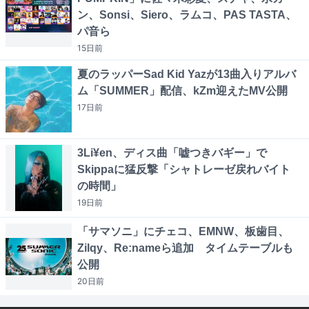
ン、Sonsi、Siero、ラムコ、PAS TASTA、
パ音ら
15日
前
夏のラッパーSad Kid Yazが13曲入りアルバ
ム「SUMMER」配信、kZm迎えたMV公開
17日
前
3Li¥en、ディス曲「嘘つきバギー」で
Skippaに猛反撃「シャトレーゼ戻れバイト
の時間」
19日
前
「サマソニ」にチェコ、EMNW、板歯目、
Zilqy、Re:nameら追加 タイムテーブルも
公開
20日
前