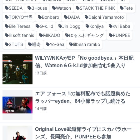
SEEDA
3House
Watson
STACK THE PINK
Tete
TOKYO世界
Bonbero
DADA
Daichi Yamamoto
Elle Teresa
G-k.i.d
Jin Dogg
Kohjiya
Kvi Baba
lil soft tennis
MIKADO
ゆるふわギャング
PUNPEE
STUTS
唾奇
Yo-Sea
lilbesh ramko
WILYWNKAがEP「No goodbyes.」本日配
信、Watson＆G-k.i.d参加曲含む5曲入り
13日
前
エア フォース 1の無料配布でも話題集めた
ラッパーeyden、64小節ラップし続ける
14日
前
Original Love武道館ライブにスカパラホー
ンズ、長岡亮介、PUNPEEら参加