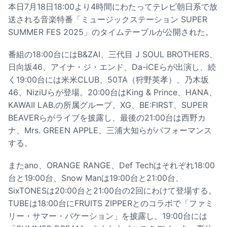
本日7月18日18:00より4時間にわたってテレビ朝日系で放
送される音楽特番「ミュージックステーション SUPER
SUMMER FES 2025」のタイムテーブルが公開された。
番組の18:00台にはB&ZAI、三代目 J SOUL BROTHERS、
日向坂46、アイナ・ジ・エンド、Da-iCEらが出演し、続
く19:00台には米米CLUB、50TA（狩野英孝）、乃木坂
46、NiziUらが登場。20:00台はKing & Prince、HANA、
KAWAII LAB.の所属グループ、XG、BE:FIRST、SUPER
BEAVERらがライブを披露し、最後の21:00台は西野カ
ナ、Mrs. GREEN APPLE、三浦大知らがパフォーマンス
する。
またano、ORANGE RANGE、Def Techはそれぞれ18:00
台と19:00台、Snow Manは19:00台と21:00台、
SixTONESは20:00台と21:00台の2回にわけて登場する。
TUBEは18:00台にFRUITS ZIPPERとのコラボで「ファミ
リー・サマー・バケーション」を披露し、19:00台には