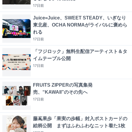
17日
前
Juice=Juice、SWEET STEADY、いぎなり
東北産、OCHA NORMAがライバルに褒めら
れる
17日
前
「フジロック」無料生配信アーティスト＆タ
イムテーブル公開
17日
前
FRUITS ZIPPERの写真集発
売、“KAWAII”のその先へ
17日
前
藤嶌果歩「果実の歩幅」封入ポストカードの
絵柄公開 まずはふわふわなニット着た1枚