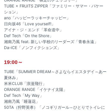
ORANGE RANGE「裸足のチェッコリー」
TUBE × FRUITS ZIPPER「ファミリー・サマー・バケー
ション」
ano「ハッピーラッキーチャッピー」
日向坂46「Love yourself!」
アイナ・ジ・エンド「革命道中」
Def Tech「On the Shore」
湘南乃風 feat. 新しい学校のリーダーズ「青春永遠」
Da-iCE「ノンフィクションズ」
19:00～
TUBE「SUMMER DREAM～さよならイエスタデイ～あー
夏休み」
米米CLUB「浪漫飛行」
ORANGE RANGE「イケナイ太陽」
Def Tech「My Way」
湘南乃風「睡蓮花」
50TA（狩野英孝）「ノコギリガール～ひとりでトイレに