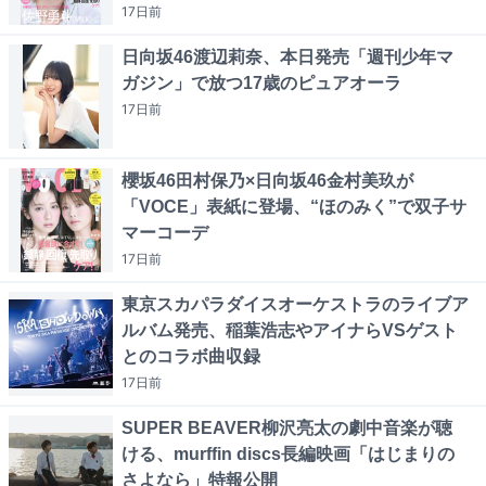
17日
前
日向坂46渡辺莉奈、本日発売「週刊少年マ
ガジン」で放つ17歳のピュアオーラ
17日
前
櫻坂46田村保乃×日向坂46金村美玖が
「VOCE」表紙に登場、“ほのみく”で双子サ
マーコーデ
17日
前
東京スカパラダイスオーケストラのライブア
ルバム発売、稲葉浩志やアイナらVSゲスト
とのコラボ曲収録
17日
前
SUPER BEAVER柳沢亮太の劇中音楽が聴
ける、murffin discs長編映画「はじまりの
さよなら」特報公開