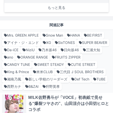
もっと見る
関連記事
Mrs. GREEN APPLE
Snow Man
HANA
BE:FIRST
アイナ・ジ・エンド
XG
SixTONES
SUPER BEAVER
Da-iCE
NiziU
乃木坂46
日向坂46
三浦大知
ano
ORANGE RANGE
FRUITS ZIPPER
CANDY TUNE
SWEET STEADY
CUTIE STREET
King & Prince
米米CLUB
三代目 J SOUL BROTHERS
湘南乃風
新しい学校のリーダーズ
Def Tech
TUBE
西野カナ
B&ZAI
狩野英孝
M!LK佐野勇斗が「VOCE」初表紙で見せ
る“爆裂ツヤさの”、山田涼介は小田切ヒロと
コラボ