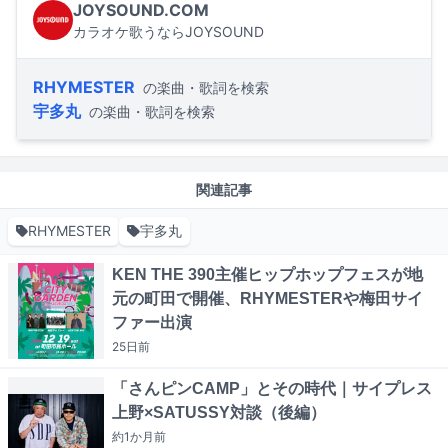
JOYSOUND.COM
カラオケ歌うならJOYSOUND
RHYMESTER
の楽曲・歌詞を検索
宇多丸
の楽曲・歌詞を検索
関連記事
RHYMESTER
宇多丸
KEN THE 390主催ヒップホップフェスが地
元の町田で開催、RHYMESTERや梅田サイ
ファー出演
25日
前
「さんピンCAMP」とその時代｜サイプレス
上野×SATUSSY対談（後編）
約1か月
前