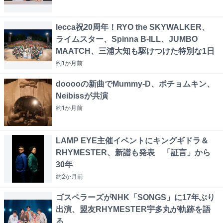
lecca祝20周年！RYO the SKYWALKER、
ライムスター、Spinna B-ILL、JUMBO
MAATCH、三浦大知も駆けつけた特別な1日
約1か月
前
dooooの新曲でMummy-D、ポチョムキン、
Neibissが共演
約1か月
前
LAMP EYE主催イベントにキングギドラ＆
RHYMESTER、新譜も発表 「証言」から
30年
約2か月
前
ゴスペラーズがNHK「SONGS」に17年ぶり
出演、盟友RHYMESTER宇多丸が軌跡を語
る