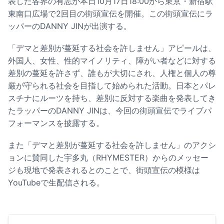
表した各界の有志が本日10月17日18:00から東京・新宿駅
東南口広場で2回目の街頭宣伝を開催。この街頭宣伝にラ
ッパーのDANNY JINが出演する。
「デマと差別が蔓延する社会を許しません」アピールは、
外国人、女性、性的マイノリティ、障がい者などに対する
差別の蔓延を許さず、誰もが大切にされ、人権と個人の尊
厳が守られる社会を目指して始められた活動。日本とパレ
スチナにルーツを持ち、差別に反対する楽曲を発表してき
たラッパーのDANNY JINは、今回の街頭宣伝でライブパ
フォーマンスを披露する。
また「デマと差別が蔓延する社会を許しません」のアクシ
ョンに賛同した宇多丸（RHYMESTER）からのメッセー
ジも現地で発表されるとのことで、街頭宣伝の模様は
YouTubeで生配信される。