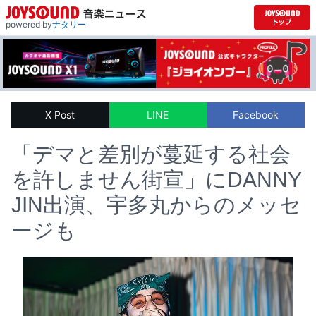
powered by
ナタリー
X Post
LINE
Facebook
「デマと差別が蔓延する社会
を許しません街宣」にDANNY
JIN出演、宇多丸からのメッセ
ージも