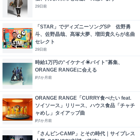
29日
前
「STAR」でディズニーソングSP 佐野勇
斗、佐野晶哉、髙塚大夢、増田貴久らが名曲
セレクト
29日
前
時給1万円の“イケナイ☀バイト”募集、
ORANGE RANGEに会える
約1か月
前
ORANGE RANGE「CURRY食べたい feat.
ソイソース」リリース、ハウス食品「チャチ
ャめし」タイアップ曲
約1か月
前
「さんピンCAMP」とその時代｜サイプレス