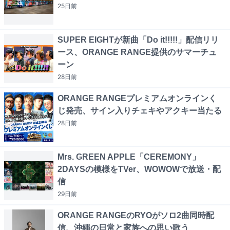
25日
前
SUPER EIGHTが新曲「Do it!!!!!」配信リリ
ース、ORANGE RANGE提供のサマーチュ
ーン
28日
前
ORANGE RANGEプレミアムオンラインく
じ発売、サイン入りチェキやアクキー当たる
28日
前
Mrs. GREEN APPLE「CEREMONY」
2DAYSの模様をTVer、WOWOWで放送・配
信
29日
前
ORANGE RANGEのRYOがソロ2曲同時配
信、沖縄の日常と家族への思い歌う