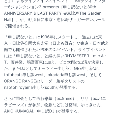
と」によるライブメインのイベント「TBSラジオ アフタ
ー6ジャンクション2 presents［申し訳ないと30th
ANNIVERSARY & LAST PARTY ＠恵比寿The Garden
Hall］」が、9月5日に東京・恵比寿ザ・ガーデンホール
で開催される。
「申し訳ないと」は1996年にスタートし、過去には東
京・日比谷公園大音楽堂（日比谷野音）や東京・日本武道
館でも開催されたJ-POPのDJイベント。ライブイベント
には「申し訳ないと」と縁の深いRHYMESTER、m.c.A・
T、藤井隆、嶋野百恵に加え、ピコ太郎の出演が決定し
た。またDJとしてミッツィー申し訳、GEE申し訳Jr.、
tofubeats申し訳west、okadada申し訳west、そして
ORANGE RANGEのリーダー兼ギタリストの
naotohiroyama申し訳southが登場する。
さらに司会として西脇彩華（ex.9nine）、リサ（ex.バニ
ラビーンズ）が参加。物販などには徳利、ゆっきゅん、
AKIO KUMAGAI、申し訳DJ'sが登場する。