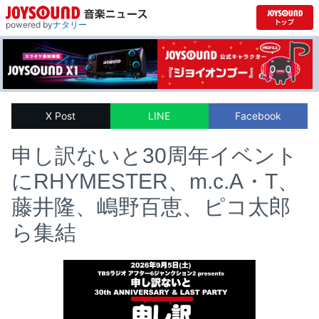
powered by
ナタリー
X Post
LINE
Facebook
申し訳ないと30周年イベント
にRHYMESTER、m.c.A・T、
藤井隆、嶋野百恵、ピコ太郎
ら集結