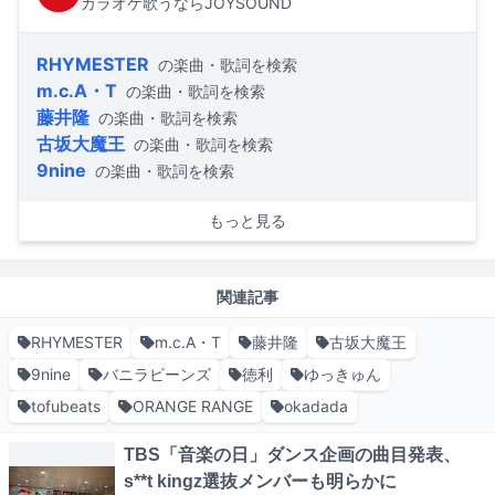
カラオケ歌うならJOYSOUND
RHYMESTER
の楽曲・歌詞を検索
m.c.A・T
の楽曲・歌詞を検索
藤井隆
の楽曲・歌詞を検索
古坂大魔王
の楽曲・歌詞を検索
9nine
の楽曲・歌詞を検索
もっと見る
関連記事
RHYMESTER
m.c.A・T
藤井隆
古坂大魔王
9nine
バニラビーンズ
徳利
ゆっきゅん
tofubeats
ORANGE RANGE
okadada
TBS「音楽の日」ダンス企画の曲目発表、
s**t kingz選抜メンバーも明らかに