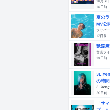
16日
前
夏のラ
MV公
ラッパー
17日
前
舐達麻
19日
前
3Li
の時間
3Li¥e
20日
前
「サマ