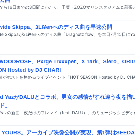
公開
dwide Skippa、3Li¥enへのディス曲を早速公開
wide Skippaが3Li¥enへのディス曲「Dragnutz flow」を本日7月15日
WOODROSE、Pxrge Trxxxper、X 1ark、Siero、O
N Hosted by DJ CHARI」
 Kid YazがDALUとコラボ、男女の感情がすれ違う夜を
ド」
P YOURS」アーカイブ映像公開が実現、第1弾はSEED