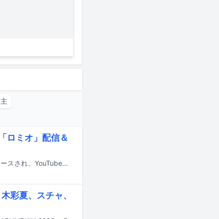
坊主
ル「ロミオ」配信＆
神奈川・藤沢出身のラッパー18easyの新曲「ロミオ」が本日7月22日に配信リリースされ、YouTubeでミュージックビデオが公開された。
佐々木彩夏、スチャ、