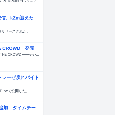
10月31日に東京・サンリオピューロランドでオールナイト音楽フェス「SPOOKY PUMPKIN 2026 ～PURO ALL NIGHT HALLOWEEN PARTY～」が開催される。
」配信、kZm迎えた
配信リリースされた。
 CROWD」発売
音楽ライターの二木信が監修および編集を務めるヒップホップ / ラップ専門誌「THE CROWD ——ele-king presents HIP HOP JAPAN」が7月31日にP-VINEより発売される。
ャトレーゼ戻れバイト
uTubeで公開した。
eら追加 タイムテー