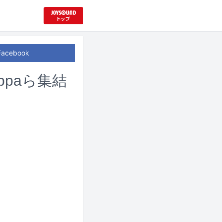
Facebook
kippaら集結