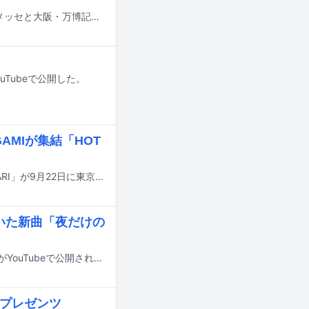
8月14日から16日までの3日間にわたり、千葉・ZOZOマリンスタジアム＆幕張メッセと大阪・万博記念公園で行われる音楽フェスティバル「SUMMER SONIC 2026」の追加出演アーティストが発表された。
にYouTubeで公開した。
RIGAMIが集結「HOT
DJ CHARIがホストを務めるライブイベント「HOT SEASON Hosted by DJ CHARI」が9月22日に東京・WOMBで開催される。
描いた新曲「夜だけの
Sad Kid Yazの新曲「夜だけのフレンド（feat. DALU）」のミュージックビデオがYouTubeで公開された。
Aプレゼンツ