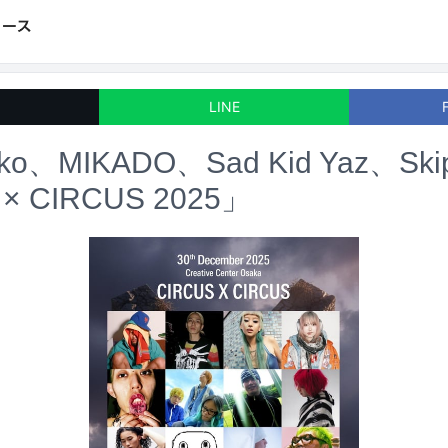
LINE
ramko、MIKADO、Sad Kid Yaz、S
× CIRCUS 2025」