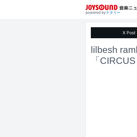
powered by
ナタリー
X Post
lilbesh 
「CIRCUS 