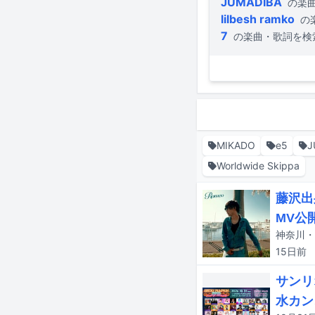
JUMADIBA
の楽
lilbesh ramko
の
7
の楽曲・歌詞を検
MIKADO
e5
J
Worldwide Skippa
藤沢出
MV公
15日
前
サンリ
水カン、