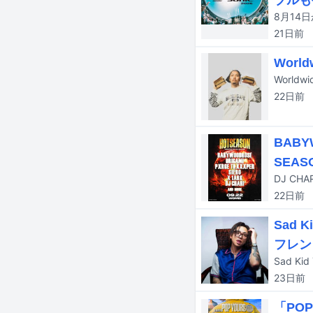
ブルも
21日
前
Worl
World
22日
前
BABY
SEASO
22日
前
Sad
フレン
23日
前
「PO