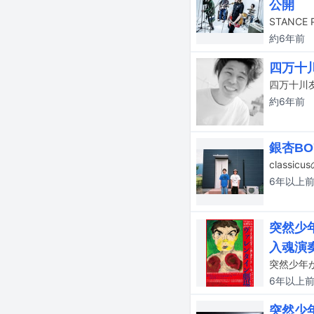
公開
約6年
前
四万十
四万十川
約6年
前
銀杏BO
class
6年以上
突然少
入魂演
6年以上
突然少