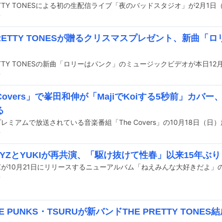
RETTY TONESによる初の生配信ライブ「夜のバッドスタジオ」が2月1
前
PRETTY TONESが贈るクリスマスプレゼント、新曲「
前
 Covers」で峯田和伸が「MajiでKoiする5秒前」カバ
る
前
YZとYUKIが再共演、「駆け抜けて性春」以来15年ぶり
前
CE PUNKS・TSURUが新バンドTHE PRETTY TON