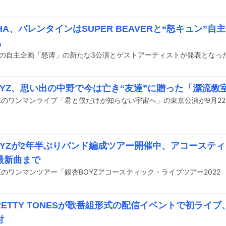
前
HA、バレンタインはSUPER BEAVERと“怒キュン”自
も
HAの自主企画「怒涛」の新たな3公演とゲストアーティストが発表となっ
前
OYZ、思い出の中野で今は亡き“友達”に贈った「漂流教
前
OYZが2年半ぶりバンド編成ツアー開催中、アコーステ
最新曲まで
前
PRETTY TONESが歌番組形式の配信イベントで初ライ
付