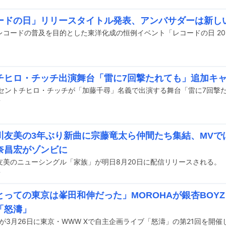
ードの日」リリースタイトル発表、アンバサダーは新し
チヒロ・チッチ出演舞台「雷に7回撃たれても」追加キ
前
川友美の3年ぶり新曲に宗藤竜太ら仲間たち集結、MVで
奈昌宏がゾンビに
友美のニューシングル「家族」が明日8月20日に配信リリースされる。
前
とっての東京は峯田和伸だった」MOROHAが銀杏BOY
「怒濤」
Aが3月26日に東京・WWW Xで自主企画ライブ「怒濤」の第21回を開催