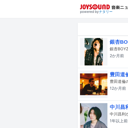
powered by
ナタリー
銀杏BO
2か月
前
豊田道
豊田道倫
12か月
前
中川昌
中川昌利
1年以上
前