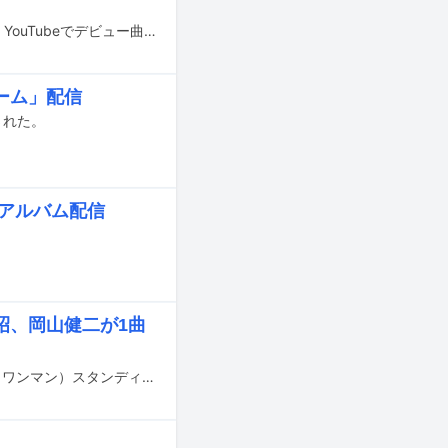
STANCE PUNKSのTSURU（Vo）が新たなバンド・THE PRETTY TONESを結成。YouTubeでデビュー曲「リンコ・ザ・スーパーソニック」のミュージックビデオを公開した。
ーム」配信
された。
ニアルバム配信
。
昭、岡山健二が1曲
突然少年が2月14日に東京・新代田FEVERで行うライブイベント「突然少年企画（ワンマン）スタンディングスティックス-ヴァレンタイン劇場-」に、ゲストドラマーが参加することが発表された。