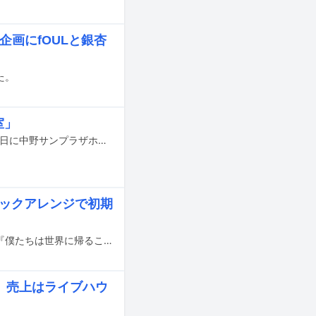
主企画にfOULと銀杏
た。
室」
銀杏BOYZのワンマンライブ「君と僕だけが知らない宇宙へ」の東京公演が9月22日に中野サンプラザホールにて開催された。
ィックアレンジで初期
銀杏BOYZのワンマンツアー「銀杏BOYZアコースティック・ライブツアー2022 『僕たちは世界に帰ることができない☆』」の東京・Zepp DiverCity（TOKYO）公演が3月14日に開催された。
ブ、売上はライブハウ