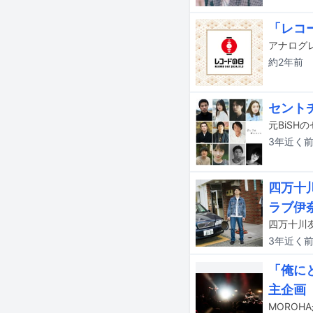
「レコ
約2年
前
セント
3年近く
四万十
ラブ伊
四万十川
3年近く
「俺に
主企画
MOROH