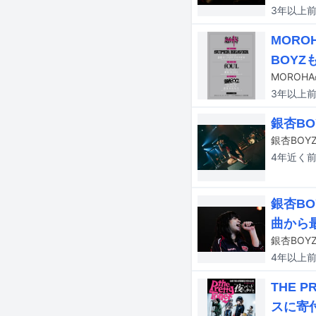
3年以上
MORO
BOYZ
MORO
3年以上
銀杏B
4年近く
銀杏B
曲から
4年以上
THE 
スに寄