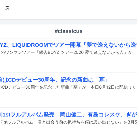
#classicus
YZ、LIQUIDROOMでツアー開幕「夢で逢えないから
倫はCDデビュー30周年、記念の新曲は「墓」
のCDデビュー30周年を記念した新曲「墓」が、本日8月12日に配信リ
利1stフルアルバム発売 岡山健二、有島コレスケ、ぎ
が1stフルアルバム「君と出会う前の気持ちを僕は思い出せない」を3月