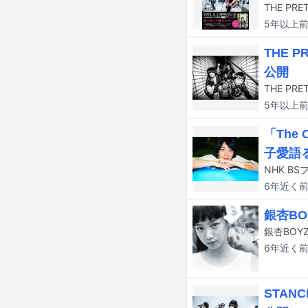
THE P
5年以上
THE 
公開
5年以上
「The
子愛語
6年近く
銀杏BO
6年近く
STAN