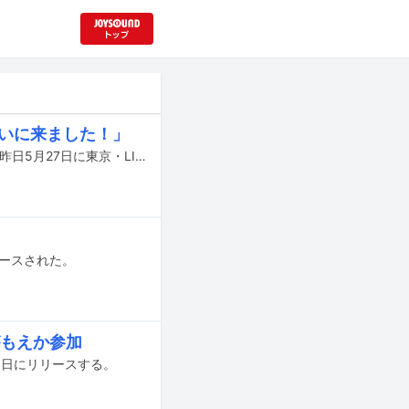
逢いに来ました！」
銀杏BOYZのワンマンツアー「銀杏BOYZ ツアー2026 夢で逢えないから☆」が、昨日5月27日に東京・LIQUIDROOMにて開幕した。
リースされた。
がもえか参加
5日にリリースする。