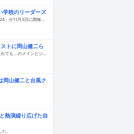
い学校のリーダーズ
アナログレコードの普及を目的とした東洋化成の恒例イベント「レコードの日 2024」が11月3日に開催される。
ャストに岡山健二ら
元BiSHのセントチヒロ・チッチが「加藤千尋」名義で出演する舞台「雷に7回撃たれても」のメインビジュアルとキャストが公開された。
は岡山健二と台風ク
Zと熱演繰り広げた自
した。