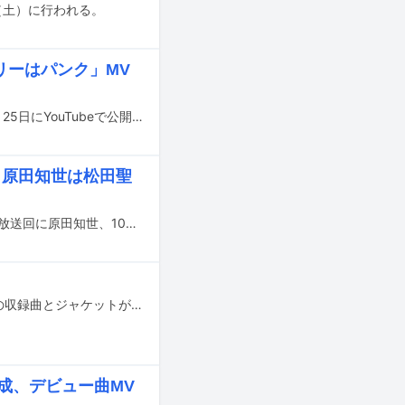
日（土）に行われる。
ロリーはパンク」MV
THE PRETTY TONESの新曲「ロリーはパンク」のミュージックビデオが本日12月25日にYouTubeで公開された。
ー、原田知世は松田聖
NHK BSプレミアムで放送されている音楽番組「The Covers」の10月18日（日）放送回に原田知世、10月25日（日）放送回に銀杏BOYZが出演することが決定した。
銀杏BOYZが10月21日にリリースするニューアルバム「ねえみんな大好きだよ」の収録曲とジャケットが公開された。
ES結成、デビュー曲MV