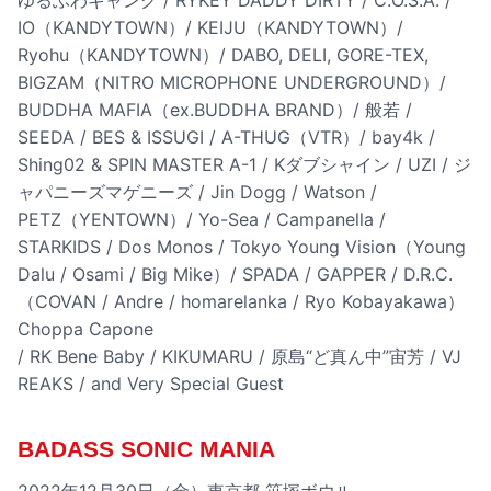
ゆるふわギャング / RYKEY DADDY DIRTY / C.O.S.A. /
IO（KANDYTOWN）/ KEIJU（KANDYTOWN）/
Ryohu（KANDYTOWN）/ DABO, DELI, GORE-TEX,
BIGZAM（NITRO MICROPHONE UNDERGROUND）/
BUDDHA MAFIA（ex.BUDDHA BRAND）/ 般若 /
SEEDA / BES & ISSUGI / A-THUG（VTR）/ bay4k /
Shing02 & SPIN MASTER A-1 / Kダブシャイン / UZI / ジ
ャパニーズマゲニーズ / Jin Dogg / Watson /
PETZ（YENTOWN）/ Yo-Sea / Campanella /
STARKIDS / Dos Monos / Tokyo Young Vision（Young
Dalu / Osami / Big Mike）/ SPADA / GAPPER / D.R.C.
（COVAN / Andre / homarelanka / Ryo Kobayakawa）
Choppa Capone
/ RK Bene Baby / KIKUMARU / 原島“ど真ん中”宙芳 / VJ
REAKS / and Very Special Guest
BADASS SONIC MANIA
2022年12月30日（金）東京都 笹塚ボウル