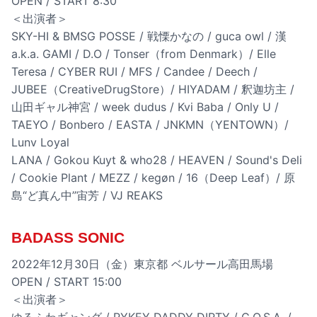
OPEN / START 8:30
＜出演者＞
SKY-HI & BMSG POSSE / 戦慄かなの / guca owl / 漢
a.k.a. GAMI / D.O / Tonser（from Denmark）/ Elle
Teresa / CYBER RUI / MFS / Candee / Deech /
JUBEE（CreativeDrugStore）/ HIYADAM / 釈迦坊主 /
山田ギャル神宮 / week dudus / Kvi Baba / Only U /
TAEYO / Bonbero / EASTA / JNKMN（YENTOWN）/
Lunv Loyal
LANA / Gokou Kuyt & who28 / HEAVEN / Sound's Deli
/ Cookie Plant / MEZZ / kegøn / 16（Deep Leaf）/ 原
島“ど真ん中”宙芳 / VJ REAKS
BADASS SONIC
2022年12月30日（金）東京都 ベルサール高田馬場
OPEN / START 15:00
＜出演者＞