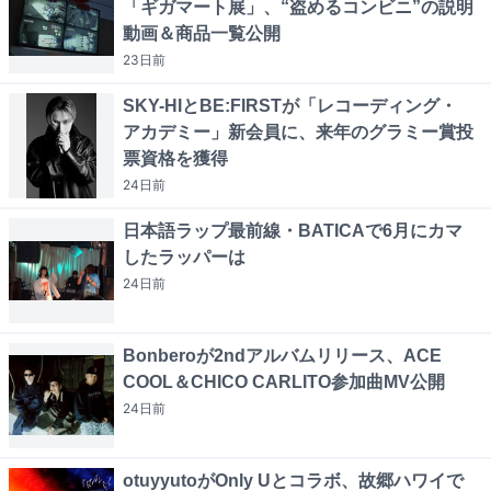
「ギガマート展」、“盗めるコンビニ”の説明
動画＆商品一覧公開
23日
前
SKY-HIとBE:FIRSTが「レコーディング・
アカデミー」新会員に、来年のグラミー賞投
票資格を獲得
24日
前
日本語ラップ最前線・BATICAで6月にカマ
したラッパーは
24日
前
Bonberoが2ndアルバムリリース、ACE
COOL＆CHICO CARLITO参加曲MV公開
24日
前
otuyyutoがOnly Uとコラボ、故郷ハワイで