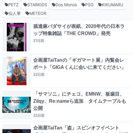
PETZ
STARKIDS
Dos Monos
PSG
KIKUMARU
仙人掌
METEOR
舐達麻バダサイが表紙、2020年代の日本ラ
ップ特集雑誌「THE CROWD」発売
21日
前
企画屋TaiTanの「ギガマート展」内覧会レ
ポート「GIGAくんに会いに来てください」
22日
前
「サマソニ」にチェコ、EMNW、板歯目、
Zilqy、Re:nameら追加 タイムテーブルも
公開
22日
前
企画屋TaiTan「盗」スピンオフイベント