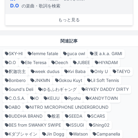
D.O
の楽曲・歌詞を検索
もっと見る
関連記事
SKY-HI
femme fatale
guca owl
漢 a.k.a. GAMI
D.O
Elle Teresa
Deech
JUBEE
HIYADAM
釈迦坊主
week dudus
Kvi Baba
Only U
TAEYO
Bonbero
JNKMN
Gokou Kuyt
Lil Soft Tennis
Sound's Deli
ゆるふわギャング
RYKEY DADDY DIRTY
C.O.S.A.
IO
KEIJU
Ryohu
KANDYTOWN
DABO
NITRO MICROPHONE UNDERGROUND
BUDDHA BRAND
般若
SEEDA
SCARS
BES from SWANKY SWIPE
ISSUGI
Shing02
Kダブシャイン
Jin Dogg
Watson
Campanella