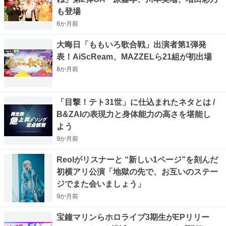
も登場
6か月
前
大晦日「ももいろ歌合戦」出演者第1弾発
表！AiScReam、MAZZELら21組が初出場
8か月
前
「目撃！テト31世」に仕込まれたネタとは /
B&ZAIの表現力と身体能力の高さを堪能し
よう
9か月
前
Reolがリスナーと “新しい1ページ”を刻んだ
初横アリ公演「地獄の先で、お互いのステー
ジでまた会いましょう」
9か月
前
宝鐘マリンらホロライブ3期生がEPリリー