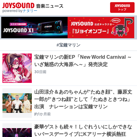
powered by
ナタリー
#宝鐘マリン
宝鐘マリンの新EP「New World Carnival ～
いざ魅惑の大海原へ～」発売決定
30日
前
山田涼介＆あのちゃんが“たぬき顔”、藤原丈
一郎が“きつね顔”として「たぬきときつね」
出演 ナレーションは宝鐘マリン
約1か月
前
豪華ゲストも続々！しぐれういにしかできな
いバースデーライブにKアリーナ横浜熱狂