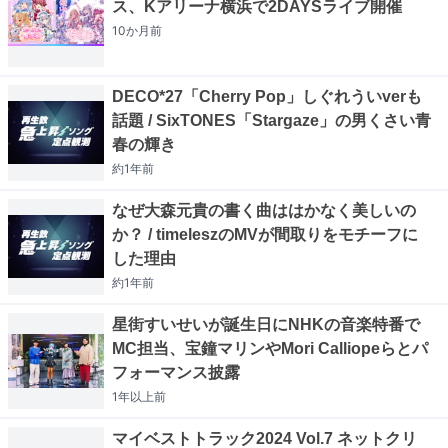
ス、Kアリーナ横浜で2DAYSライブ開催
10か月
前
DECO*27「Cherry Pop」しぐれういverも
話題 / SixTONES「Stargaze」の男くさい青
春の輝き
約1年
前
なぜ大森元貴の書く曲ははかなく美しいの
か？ / timeleszのMVが間取りをモチーフに
した理由
約1年
前
星街すいせいが誕生日にNHKの音楽特番で
MC担当、宝鐘マリンやMori Calliopeらとパ
フォーマンス披露
1年以上
前
マイベストトラック2024 Vol.7 ネットクリ