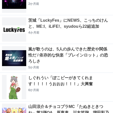
2か月
前
茨城「LuckyFes」にNEWS、こっちのけん
と、ME:I、iLiFE!、syudouら22組追加
4か月
前
嵐が歌うのは、5人の歩んできた歴史や関係
性だ / 依存的な快楽「ブレインロット」の恐
ろしさ
5か月
前
しぐれうい「ぽこピーがきてくれま
す！！！！うおおお！！！」大興奮
6か月
前
山田涼介＆チョコプラMC「たぬきときつ
ね」第2弾OA 原嘉孝、川本笑瑠、増田彩乃