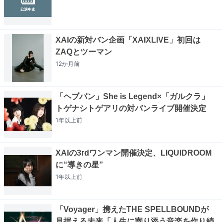
XAIの新対バン企画「XAIXLIVE」初回は
ZAQとツーマン
12か月
前
「ヘブバン」She is Legend×「ガルクラ」
トゲナシトゲアリの対バンライブ開催決定
1年以上
前
XAIの3rdワンマン開催決定、LIQUIDROOM
に“導きの星”
1年以上
前
「Voyager」携えたTHE SPELLBOUNDが
見据える未来「人生に寄り添う音楽を作り続