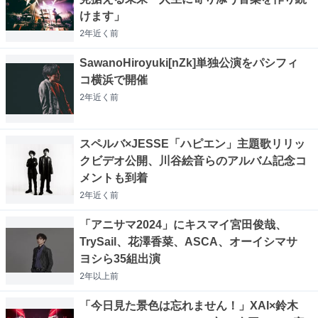
けます」
2年近く
前
SawanoHiroyuki[nZk]単独公演をパシフィ
コ横浜で開催
2年近く
前
スペルバ×JESSE「ハピエン」主題歌リリッ
クビデオ公開、川谷絵音らのアルバム記念コ
メントも到着
2年近く
前
「アニサマ2024」にキスマイ宮田俊哉、
TrySail、花澤香菜、ASCA、オーイシマサ
ヨシら35組出演
2年以上
前
「今日見た景色は忘れません！」XAI×鈴木