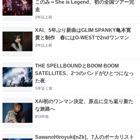
このみ＝She is Legend、初の全国ツアー完
走
2年以上
前
XAI、5年ぶり新曲はGLIM SPANKY亀本寛
貴と制作 春にはO-WESTで2ndワンマン
2年以上
前
THE SPELLBOUNDとBOOM BOOM
SATELLITES、2つのバンドがひとつになっ
た夜
3年近く
前
XAI初のワンマン決定、原点に立ち返り新た
な旅路へ
約3年
前
SawanoHiroyuki[nZk]、7人のボーカリスト