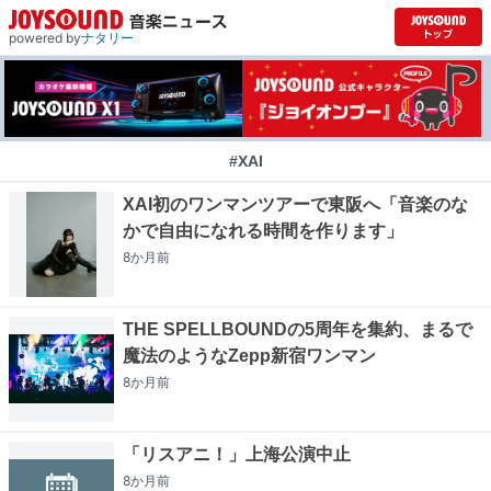
powered by
ナタリー
#XAI
XAI初のワンマンツアーで東阪へ「音楽のな
かで自由になれる時間を作ります」
8か月
前
THE SPELLBOUNDの5周年を集約、まるで
魔法のようなZepp新宿ワンマン
8か月
前
「リスアニ！」上海公演中止
8か月
前