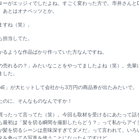
がエッジィでしたよね。すごく変わった方で。市井さんとDEMI 
。あとはオナペッツとか。
ますね（笑）。
も担当してた。
るような作品ばかり作っていた方なんですね。
売れるの？」みたいなことをやってましたよね（笑）。先輩
ました。
.NE」が大ヒットして会社から3万円の商品券が出たみたいで。
のに、そんなものなんですか！
ったって言ってた（笑）。今回も取材を受けるにあたって話
も最初は「髪を切る瞬間を撮影したらどう？」って私からアイ
が髪を切るシーンは意味深すぎてダメだ」って言われて。いろ
タを食べてる写真を使うことになったんですけど。