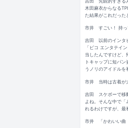
吉田
先鋭的すぎるん
木田麻衣からなるT
た結果がこれだったと
市井
すごい！ 持っ
吉田
以前のインタビ
「ピコ エンタテイ
当したんですけど、
トキャップに短パン
うノリのアイドルを
市井
当時は古着が大
吉田
スケボーで移動
よね。そんな中で「J
れるわけですが、最
市井
「かわいい曲