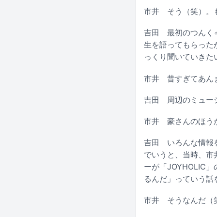
市井
そう（笑）。も
吉田
最初のつんく♂
生を語ってもらった
っくり聞いていきた
市井
昔すぎてあんま
吉田
周辺のミュージ
市井
豪さんのほう
吉田
いろんな情報を
でいうと、当時、市
ーが「JOYHOLI
るんだ」っていう話
市井
そうなんだ（