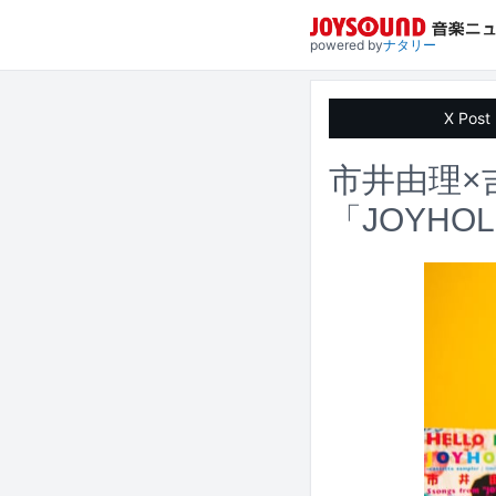
powered by
ナタリー
X Post
市井由理×
「JOYHO