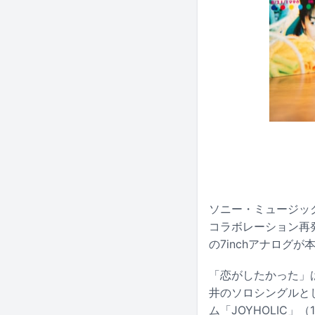
ソニー・ミュージック
コラボレーション再
の7inchアナログ
「恋がしたかった」は
井のソロシングルとし
ム「JOYHOLIC