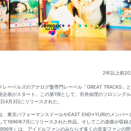
2年以上前
20
レーベルズのアナログ盤専門レーベル「GREAT TRACKS」
発企画がスタート。この第1弾として、市井由理のソロシング
が本日4月3日にリリースされた。
、東京パフォーマンスドールやEAST END×YURIのメンバ
て1996年7月にリリースされた作品。そしてこの楽曲が収録さ
」（1996年）は、アイドルファンのみならず多くの音楽ファンの