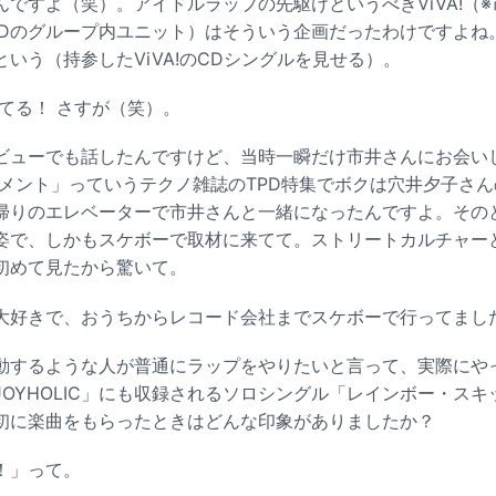
ですよ（笑）。アイドルラップの先駆けというべきViVA!（
PDのグループ内ユニット）はそういう企画だったわけですよね。
いう（持参したViVA!のCDシングルを見せる）。
てる！ さすが（笑）。
ューでも話したんですけど、当時一瞬だけ市井さんにお会い
ンメント」っていうテクノ雑誌のTPD特集でボクは穴井夕子さ
帰りのエレベーターで市井さんと一緒になったんですよ。その
姿で、しかもスケボーで取材に来てて。ストリートカルチャー
初めて見たから驚いて。
好きで、おうちからレコード会社までスケボーで行ってまし
するような人が普通にラップをやりたいと言って、実際にや
OYHOLIC」にも収録されるソロシングル「レインボー・ス
初に楽曲をもらったときはどんな印象がありましたか？
！」って。