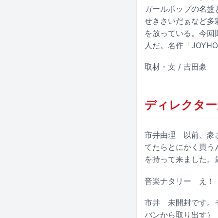
ガールポップの名盤と
せきさいだぁなど多
を放っている。今回
人だ。名作「JOYH
取材・文 / 吉田豪
ディレクター
市井由理
以前、豪さ
てたらとにかく買うん
を持って来ました。
音楽ナタリー
え！ 
市井
未開封です。そ
バンから取り出す）