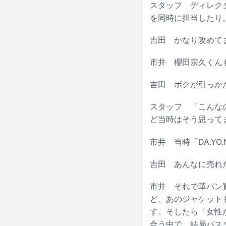
スタッフ
ディレクター
を同時に担当したり
吉田
かなり攻めて
市井
櫻田宗久くん
吉田
ボクが引っかか
スタッフ
「こんなの
ど当時はそう思って
市井
当時「DA.YO
吉田
あんなに売れた
市井
それで革パン買
ど、あのジャケット
す。そしたら「女性
合う中で、結局パス