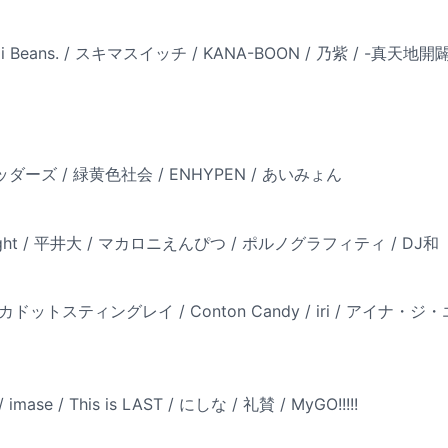
illi Beans. / スキマスイッチ / KANA-BOON / 乃紫 / -真
ダーズ / 緑黄色社会 / ENHYPEN / あいみょん
right / 平井大 / マカロニえんぴつ / ポルノグラフィティ / DJ和
ポルカドットスティングレイ / Conton Candy / iri / アイナ・ジ
 / imase / This is LAST / にしな / 礼賛 / MyGO!!!!!