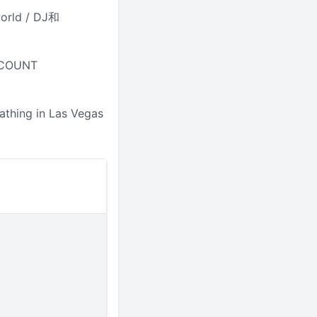
orld / DJ和
NCOUNT
hing in Las Vegas