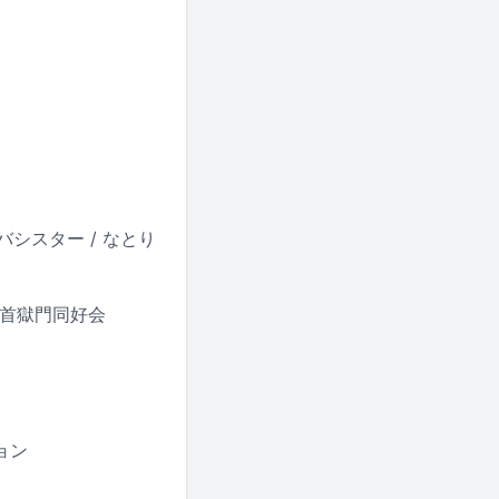
/ サバシスター / なとり
 / 打首獄門同好会
ション