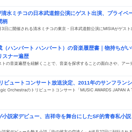
IAが清水ミチコの日本武道館公演にゲスト出演、プライベ
間柄
成（ハンバート ハンバート）の音楽履歴書｜物持ちがい
リスナー遍歴
トリビュートコンサート放送決定、2011年のサンフラン
が小説家デビュー、吉祥寺を舞台にしたSF的青春私小説
小説家デビューを飾る小説「街の彼方の空遠く」が6月27日に刊行され