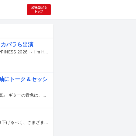
スカパラら出演
6月28日に東京・国立代々木競技場第一体育館にてライブイベント「WORLD HAPPINESS 2026 ～ I'm HOME ～」が開催される。
を軸にトーク＆セッシ
高田漣と井上園子が出演するラジオ特番「『高田漣・井上園子 弦とことばの交差点』 ギターの音色は、ことば以上に何かを語る。」が、12月30日14:00よりNHK FMで放送される。
細野晴臣が生み出してきた作品やリスナー遍歴を通じてそのキャリアを改めて掘り下げるべく、さまざまなジャンルについて探求する「細野ゼミ」。2020年10月の始動以来、「アンビエントミュージック」「映画音楽」「ロック」など全10コマにわたってさまざまな音楽を取り上げてきたが、細野の音楽観をより深く学ぶべく現在は“補講”を開講している。補講8コマ目のテーマは「細野晴臣のビクター / SPEEDSTAR RECORDS期」。今年10月、SPEEDSTAR RECORDSから発表したアルバム7作品のアナログ盤が再発されたことを記念した企画となる。ゼミ生として参加するのは、細野を敬愛してやまない安部勇磨（never young beach）とハマ・オカモト（OKAMOTO'S）というおなじみの同世代2人。彼らが細野との接点が生まれた時期にリリースされた作品群について、あれこれ聞いてもらった。