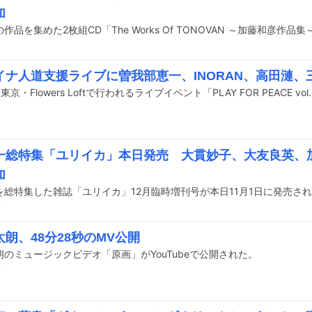
加
イナ人道支援ライブに曽我部恵一、INORAN、高田漣、
一総特集「ユリイカ」本日発売 大貫妙子、大友良英、
加
を総特集した雑誌「ユリイカ」12月臨時増刊号が本日11月1日に発売さ
前
朗、48分28秒のMV公開
のミュージックビデオ「原画」がYouTubeで公開された。
前