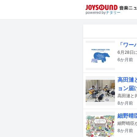
powered by
ナタリー
「ワー
6か月
前
高田漣
ョン届
8か月
前
細野晴
8か月
前