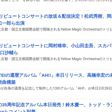
トリビュートコンサートの放送＆配信決定！松武秀樹、岡
口一郎ら出演
トリビュートコンサートに岡村靖幸、小山田圭吾、スカパ
原口沙輔ら
 TEIの還暦アルバム「AH!!」本日リリース、高橋幸宏
新曲構築
TEIが自身の還暦を記念して制作した13thアルバム「AH!!」が本日3月2
の35周年記念アルバム本日発売！鈴木慶一、トッド・ラ
seらコメント到着