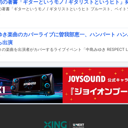
初の著書「ギターというモノ / ギタリストというヒト」
前
ゆき楽曲のカバーライブに曽我部恵一、ハンバート ハ
ら出演
前