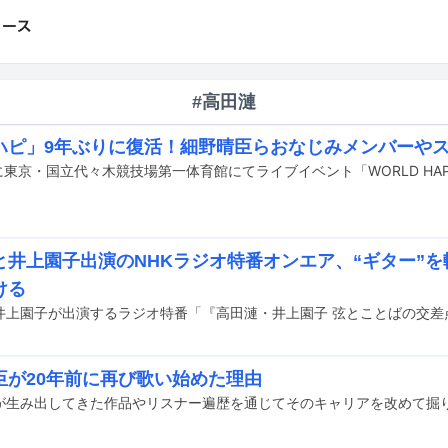
#高田漣
ハピ」9年ぶりに復活！細野晴臣らおなじみメンバーや
と井上園子出演のNHKラジオ特番オンエア、“ギター”
ける
臣が20年前に再び歌い始めた理由