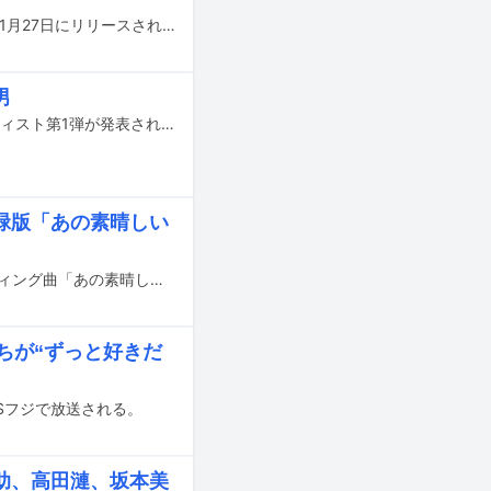
高野寛のデビュー35周年を記念したアルバム「Modern Vintage Future」が本日11月27日にリリースされた。これを記念して高野とゆかりのあるアーティストによるコメントが公開された。
男
7月に京都と東京で開催される、加藤和彦のトリビュートコンサートの出演アーティスト第1弾が発表された。
緑版「あの素晴しい
5月31日に全国公開される映画「トノバン 音楽家 加藤和彦とその時代」のエンディング曲「あの素晴しい愛をもう一度～2024Ver.」のPVがYouTubeで公開された。
ちが“ずっと好きだ
BSフジで放送される。
助、高田漣、坂本美