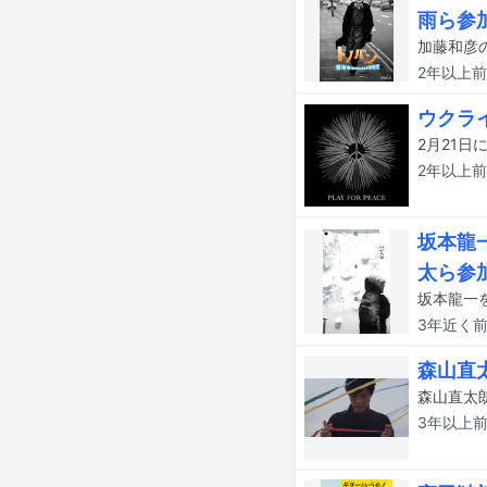
雨ら参
2年以上
前
ウクラ
2年以上
前
坂本龍
太ら参
坂本龍一
3年近く
森山直太
森山直太朗
3年以上