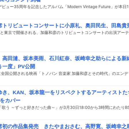
彦トリビュートコンサートに小原礼、奥田民生、田島貴
、高田漣、坂本美雨、石川紅奈、坂崎幸之助らによる新
う一度」PV公開
ゆき、KAN、坂本龍一をリスペクトするアーティストた
”をカバー
歌う ～ずっと好きだった曲～」が3月30日18:00から3時間にわたり
彦初の作品集発売 きたやまおさむ、高野寛、坂崎幸之