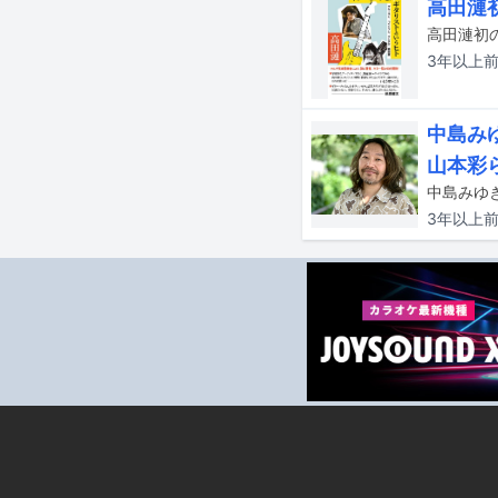
高田漣
3年以上
中島み
山本彩
3年以上