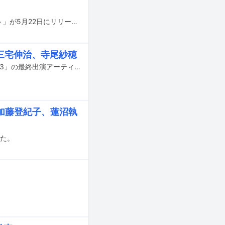
加藤和彦の作品を集めた2枚組CD「The Works Of TONOVAN ～加藤和彦作品集～」が5月22日にリリースされる。
三宅伸治、寺尾紗穂
2月21日に東京・Flowers Loftで行われるライブイベント「PLAY FOR PEACE vol.3」の最終出演アーティストが発表された。
加藤登紀子、蓮沼執
れた。