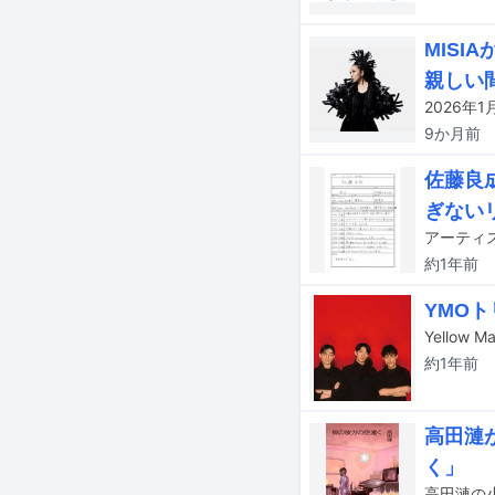
MIS
親しい
9か月
前
佐藤良
ぎない
約1年
前
YMO
約1年
前
高田漣
く」
高田漣の