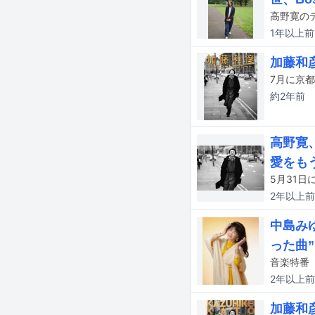
1年以上
前
加藤和
約2年
前
高野寛
愛をも
2年以上
前
中島み
った曲
音楽特番「
2年以上
前
加藤和