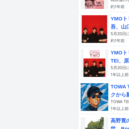
約1年
前
YMO
吾、山
約1年
前
YMO
TEI、
1年以上
前
TOWA
クから
TOWA 
1年以上
前
高野寛
世、Bo