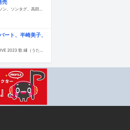
発売
高田漣初の著書「ギターというモノ / ギタリストというヒト プルースト、ベイトソン、ソンタグ、高田渡」が12月23日に発売される。
ンバート、半崎美子、
中島みゆきの楽曲を出演者がカバーするライブイベント「中島みゆき RESPECT LIVE 2023 歌 縁（うたえにし）」が2023年2月11日に大阪・フェスティバルホール、2月22日に東京・中野サンプラザホールにて行われる。