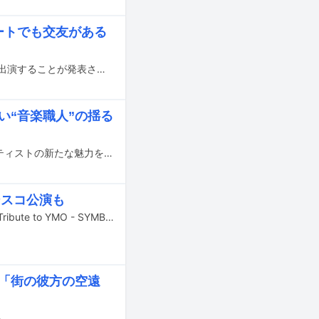
ートでも交友がある
2026年1月3日に開催される清水ミチコの東京・日本武道館公演にMISIAがゲスト出演することが発表された。
い“音楽職人”の揺る
アーティストの音楽遍歴を紐解くことで、音楽を探求することの面白さや、アーティストの新たな魅力を浮き彫りにするこの企画。今回は佐野遊穂とともにハンバートハンバートとして活動を続け、昨年11月にリリースした最新アルバム「カーニバルの夢」が話題を集めている佐藤良成の音楽遍歴に迫った。
シスコ公演も
Yellow Magic Orchestraのトリビュートコンサート「MUSIC AWARDS JAPAN A Tribute to YMO - SYMBOL OF MUSIC AWARDS JAPAN 2025-」の模様が7月13日にWOWOWで放送・配信される。
「街の彼方の空遠
る。